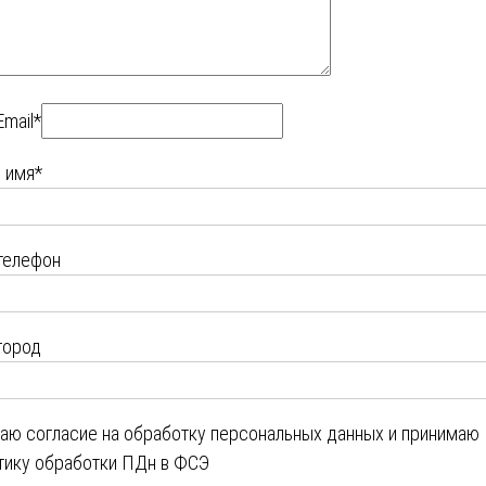
Email*
 имя*
телефон
город
даю
согласие на обработку персональных данных
и принимаю
тику обработки ПДн в ФСЭ