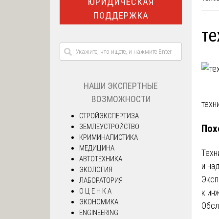
ЮРИДИЧЕСКАЯ
ПОДДЕРЖКА
те
НАШИ ЭКСПЕРТНЫЕ
ВОЗМОЖНОСТИ
На
техн
СТРОЙЭКСПЕРТИЗА
по
ЗЕМЛЕУСТРОЙСТВО
Пох
КРИМИНАЛИСТИКА
за
МЕДИЦИНА
Техн
АВТОТЕХНИКА
и на
ЭКОЛОГИЯ
Эксп
ЛАБОРАТОРИЯ
О Ц Е Н К А
к ин
ЭКОНОМИКА
Обсл
ENGINEERING