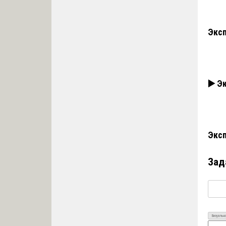
Эксп
▶️ Э
Эксп
Зад
Визуально