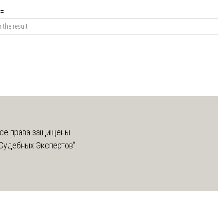
=
се права защищены
Судебных Экспертов"