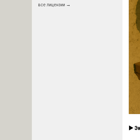
все лицензии →
▶️ Э