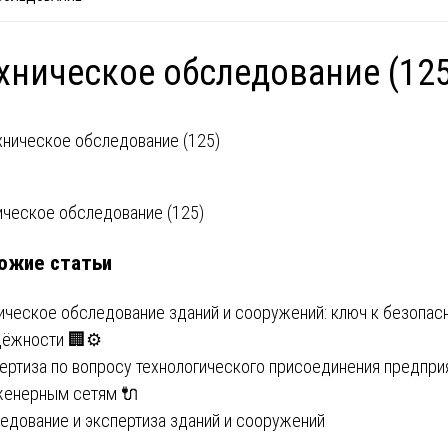
хническое обследование (12
вигация
ическое обследование (125)
ожие статьи
писям
ическое обследование зданий и сооружений: ключ к безопас
дёжности 🏢⚙️
ертиза по вопросу технологического присоединения предпри
женерным сетям 🔌
едование и экспертиза зданий и сооружений