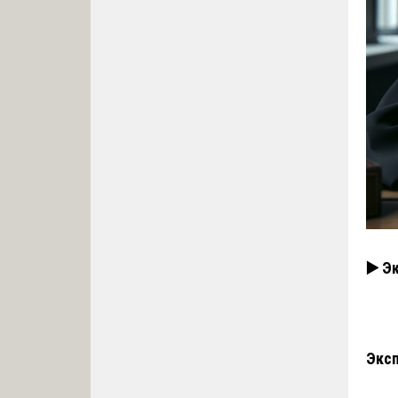
▶️ Э
Эксп