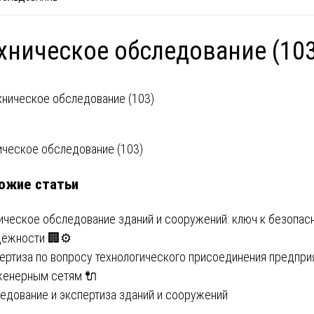
хническое обследование (10
вигация
ическое обследование (103)
ожие статьи
писям
ическое обследование зданий и сооружений: ключ к безопас
дёжности 🏢⚙️
ертиза по вопросу технологического присоединения предпри
женерным сетям 🔌
едование и экспертиза зданий и сооружений