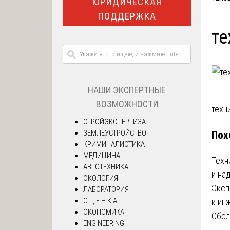
ЮРИДИЧЕСКАЯ
ПОДДЕРЖКА
те
НАШИ ЭКСПЕРТНЫЕ
ВОЗМОЖНОСТИ
На
техн
СТРОЙЭКСПЕРТИЗА
по
ЗЕМЛЕУСТРОЙСТВО
Пох
КРИМИНАЛИСТИКА
за
МЕДИЦИНА
Техн
АВТОТЕХНИКА
и на
ЭКОЛОГИЯ
Эксп
ЛАБОРАТОРИЯ
О Ц Е Н К А
к ин
ЭКОНОМИКА
Обсл
ENGINEERING