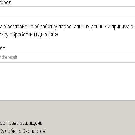
город
даю
согласие на обработку персональных данных
и принимаю
тику обработки ПДн в ФСЭ
6
=
се права защищены
Судебных Экспертов"