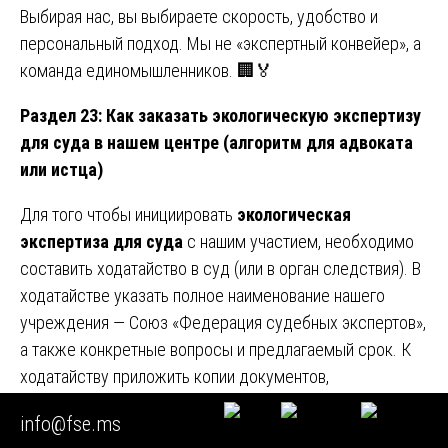
Выбирая нас, вы выбираете скорость, удобство и
персональный подход. Мы не «экспертный конвейер», а
команда единомышленников. 🏢🏅
Раздел 23: Как заказать экологическую экспертизу
для суда в нашем центре (алгоритм для адвоката
или истца)
Для того чтобы инициировать
экологическая
экспертиза для суда
с нашим участием, необходимо
составить ходатайство в суд (или в орган следствия). В
ходатайстве указать полное наименование нашего
учреждения — Союз «Федерация судебных экспертов»,
а также конкретные вопросы и предлагаемый срок. К
ходатайству приложить копии документов,
подтверждающих наличие у нас лицензий и аттестаций
info@fse.ms
(вы можете найти их на нашем официальном сайте).