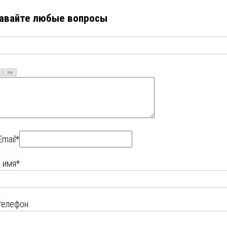
авайте любые вопросы
Код
Email*
 имя*
телефон