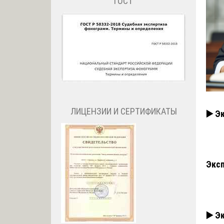
ГОСТ
ЛИЦЕНЗИИ И СЕРТИФИКАТЫ
▶️ Э
Эксп
▶️ Э