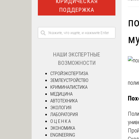
ЮРИДИЧЕСКАЯ
ПОДДЕРЖКА
по
му
НАШИ ЭКСПЕРТНЫЕ
ВОЗМОЖНОСТИ
СТРОЙЭКСПЕРТИЗА
ЗЕМЛЕУСТРОЙСТВО
На
поли
КРИМИНАЛИСТИКА
МЕДИЦИНА
по
Пох
АВТОТЕХНИКА
за
ЭКОЛОГИЯ
Поли
ЛАБОРАТОРИЯ
О Ц Е Н К А
унив
ЭКОНОМИКА
Прой
ENGINEERING
Скол