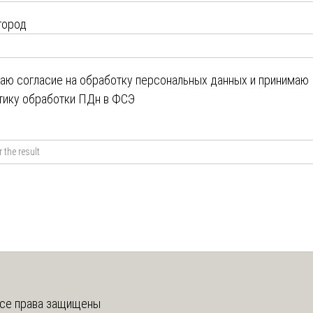
город
даю
согласие на обработку персональных данных
и принимаю
тику обработки ПДн в ФСЭ
се права защищены