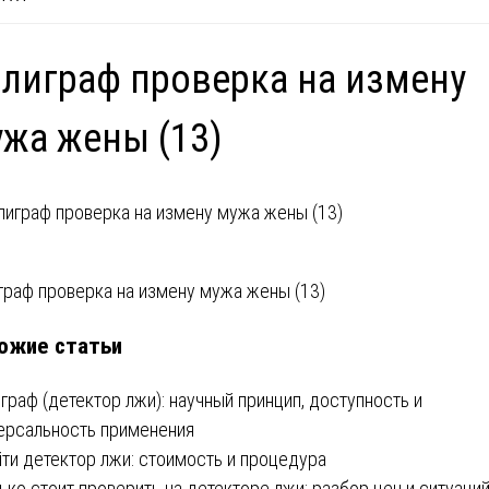
лиграф проверка на измену
жа жены (13)
вигация
граф проверка на измену мужа жены (13)
ожие статьи
писям
граф (детектор лжи): научный принцип, доступность и
ерсальность применения
ти детектор лжи: стоимость и процедура
ько стоит проверить на детекторе лжи: разбор цен и ситуаци