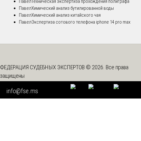
Павел
Техническая экспертиза прохождения полиграфа
Павел
Химический анализ бутилированной воды
Павел
Химический анализ китайского чая
Павел
Экспертиза сотового телефона iphone 14 pro max
ФЕДЕРАЦИЯ СУДЕБНЫХ ЭКСПЕРТОВ © 2026. Все права
защищены
Вышестоящая организация -
Союз "Федерация Судебных
info@fse.ms
Экспертов"
Мы используем cookie