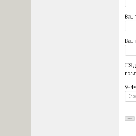
Ваш 
Ваш 
Я 
поли
9
+
4
=