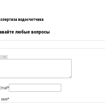
кспертиза водосчетчика
авайте любые вопросы
Код
Email*
 имя*