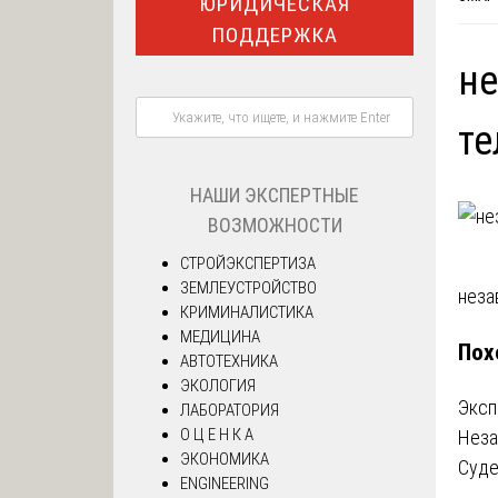
ЮРИДИЧЕСКАЯ
ПОДДЕРЖКА
не
те
НАШИ ЭКСПЕРТНЫЕ
ВОЗМОЖНОСТИ
СТРОЙЭКСПЕРТИЗА
ЗЕМЛЕУСТРОЙСТВО
На
неза
КРИМИНАЛИСТИКА
МЕДИЦИНА
по
Пох
АВТОТЕХНИКА
за
ЭКОЛОГИЯ
Эксп
ЛАБОРАТОРИЯ
О Ц Е Н К А
Неза
ЭКОНОМИКА
Суде
ENGINEERING