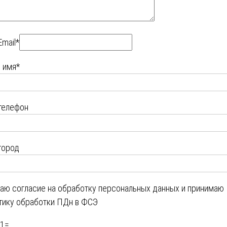
Email*
 имя*
телефон
город
даю
согласие на обработку персональных данных
и принимаю
тику обработки ПДн в ФСЭ
1
=