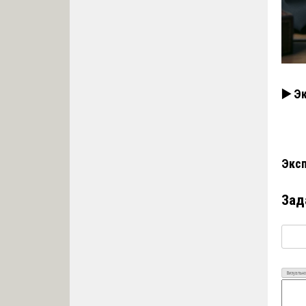
▶️ Э
Эксп
Зад
Визуально