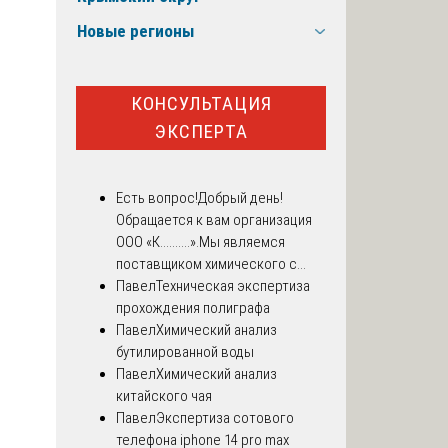
Новые регионы
КОНСУЛЬТАЦИЯ
ЭКСПЕРТА
Есть вопрос!
Добрый день!
Обращается к вам организация
ООО «К..........».Мы являемся
поставщиком химического с...
Павел
Техническая экспертиза
прохождения полиграфа
Павел
Химический анализ
бутилированной воды
Павел
Химический анализ
китайского чая
Павел
Экспертиза сотового
телефона iphone 14 pro max