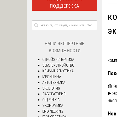
ПОДДЕРЖКА
ко
эк
НАШИ ЭКСПЕРТНЫЕ
ВОЗМОЖНОСТИ
СТРОЙЭКСПЕРТИЗА
На
комп
ЗЕМЛЕУСТРОЙСТВО
по
КРИМИНАЛИСТИКА
Пох
МЕДИЦИНА
за
АВТОТЕХНИКА
🔴 Э
ЭКОЛОГИЯ
▶️ Э
ЛАБОРАТОРИЯ
О Ц Е Н К А
Эксп
ЭКОНОМИКА
ENGINEERING
Нов
IT ЭКСПЕРТИЗА