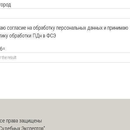
город
даю
согласие на обработку персональных данных
и принимаю
тику обработки ПДн в ФСЭ
6
=
се права защищены
Судебных Экспертов"