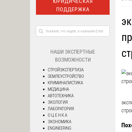
ЮРИДИЧЕСКАЯ
ПОДДЕРЖКА
эк
пр
ст
НАШИ ЭКСПЕРТНЫЕ
ВОЗМОЖНОСТИ
СТРОЙЭКСПЕРТИЗА
ЗЕМЛЕУСТРОЙСТВО
КРИМИНАЛИСТИКА
МЕДИЦИНА
АВТОТЕХНИКА
На
эксп
ЭКОЛОГИЯ
ЛАБОРАТОРИЯ
стро
по
О Ц Е Н К А
ЭКОНОМИКА
Пох
за
ENGINEERING