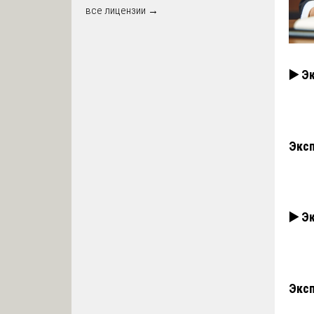
все лицензии →
▶️ Э
Эксп
▶️ Э
Эксп