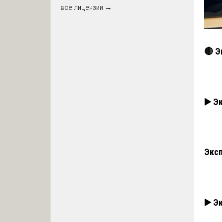
все лицензии →
🔴 Э
▶️ Э
Эксп
▶️ Э