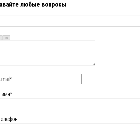
авайте любые вопросы
Код
Email*
 имя*
телефон