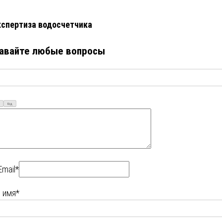
кспертиза водосчетчика
авайте любые вопросы
Код
Email*
 имя*