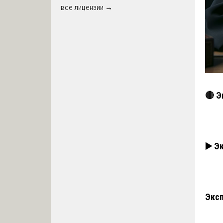
все лицензии →
🔴 Э
▶️ Э
Эксп