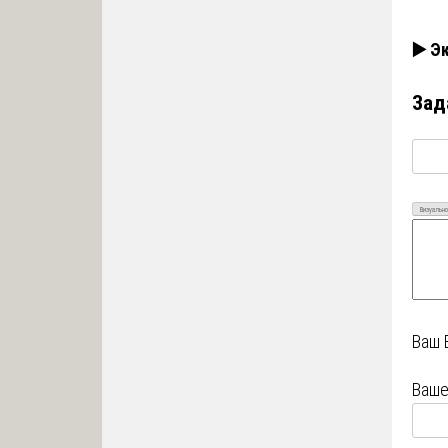
▶️ Э
Зад
Визуально
Ваш 
Ваше