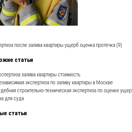
вигация
ертиза после залива квартиры ущерб оценка протечка (9)
ожие статьи
писям
кспертиза залива квартиры стоимость
езависимая экспертиза по заливу квартиры в Москве
удебная строительно-техническая экспертиза по оценке ущер
ва для суда
ые статьи