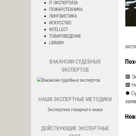
IT ЭКСПЕРТИЗА
ПОЖАРОТЕХНИКА
ЛИНГВИСТИКА
ИСКУССТВО
INTELLECT
ТОВАРОВЕДЕНИЕ
LIBRARY
На
эксп
по
Пох
ВАКАНСИИ СУДЕБНЫХ
ЭКСПЕРТОВ
за
🟥 Э
🟥 Н
⏺️ С
НАШИ ЭКСПЕРТНЫЕ МЕТОДИКИ
зали
Экспертиза товарного знака
Нов
ДЕЙСТВУЮЩИЕ ЭКСПЕРТНЫЕ