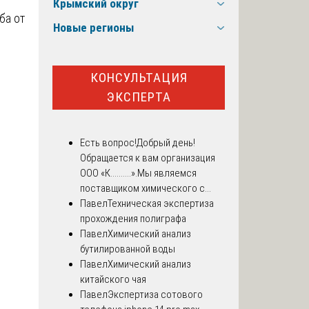
Крымский округ
ба от
Новые регионы
КОНСУЛЬТАЦИЯ
ЭКСПЕРТА
Есть вопрос!
Добрый день!
Обращается к вам организация
ООО «К..........».Мы являемся
поставщиком химического с...
Павел
Техническая экспертиза
прохождения полиграфа
Павел
Химический анализ
бутилированной воды
Павел
Химический анализ
китайского чая
Павел
Экспертиза сотового