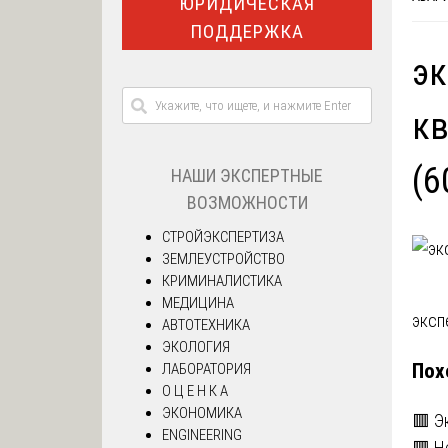
ЮРИДИЧЕСКАЯ
ПОДДЕРЖКА
эк
кв
(6
НАШИ ЭКСПЕРТНЫЕ
ВОЗМОЖНОСТИ
СТРОЙЭКСПЕРТИЗА
ЗЕМЛЕУСТРОЙСТВО
КРИМИНАЛИСТИКА
МЕДИЦИНА
На
эксп
АВТОТЕХНИКА
ЭКОЛОГИЯ
по
Пох
ЛАБОРАТОРИЯ
О Ц Е Н К А
за
ЭКОНОМИКА
🟥 Э
ENGINEERING
🟥 Н