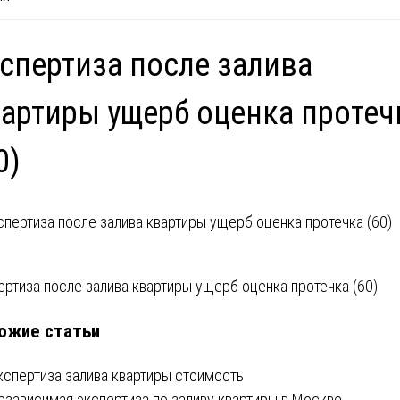
спертиза после залива
артиры ущерб оценка протеч
0)
вигация
ертиза после залива квартиры ущерб оценка протечка (60)
ожие статьи
писям
кспертиза залива квартиры стоимость
езависимая экспертиза по заливу квартиры в Москве