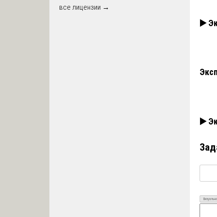
все лицензии →
▶️ Э
Эксп
▶️ Э
Зад
Визуально