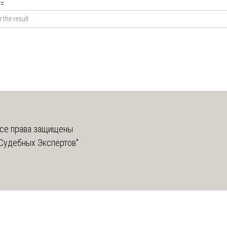
=
се права защищены
Судебных Экспертов"