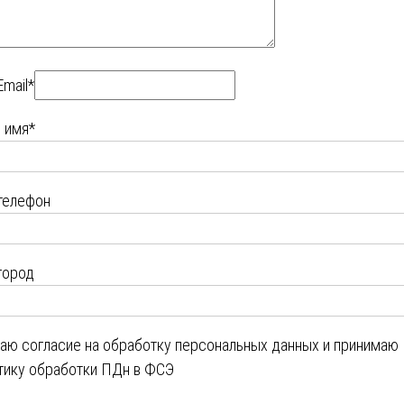
Email*
 имя*
телефон
город
даю
согласие на обработку персональных данных
и принимаю
тику обработки ПДн в ФСЭ