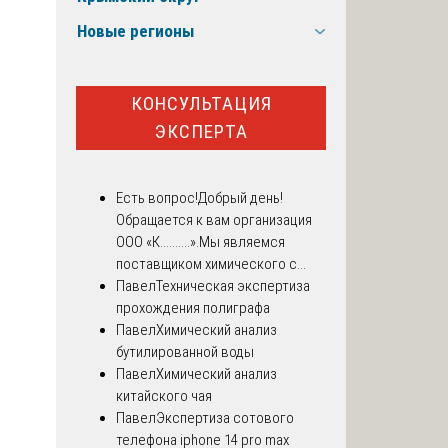
Новые регионы
КОНСУЛЬТАЦИЯ
ЭКСПЕРТА
Есть вопрос!
Добрый день!
Обращается к вам организация
ООО «К..........».Мы являемся
поставщиком химического с...
Павел
Техническая экспертиза
прохождения полиграфа
Павел
Химический анализ
бутилированной воды
Павел
Химический анализ
китайского чая
Павел
Экспертиза сотового
телефона iphone 14 pro max