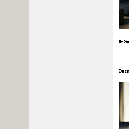
▶️ Э
Эксп