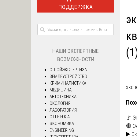
ПОДДЕРЖКА
эк
кв
(1
НАШИ ЭКСПЕРТНЫЕ
ВОЗМОЖНОСТИ
СТРОЙЭКСПЕРТИЗА
ЗЕМЛЕУСТРОЙСТВО
КРИМИНАЛИСТИКА
На
эксп
МЕДИЦИНА
АВТОТЕХНИКА
по
Пох
ЭКОЛОГИЯ
ЛАБОРАТОРИЯ
за
О Ц Е Н К А
🚩 Э
ЭКОНОМИКА
🔴 Э
ENGINEERING
▶️ Э
IT ЭКСПЕРТИЗА