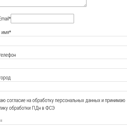
Email*
 имя*
телефон
город
даю
согласие на обработку персональных данных
и принимаю
тику обработки ПДн в ФСЭ
=