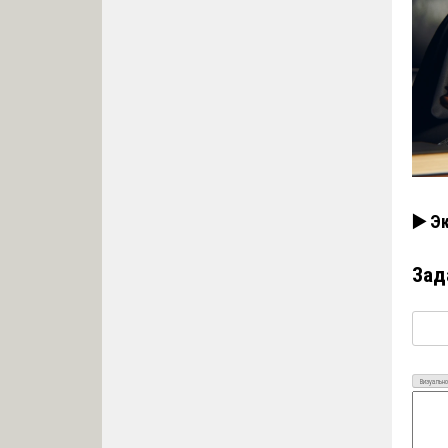
▶️ Э
Зад
Визуально