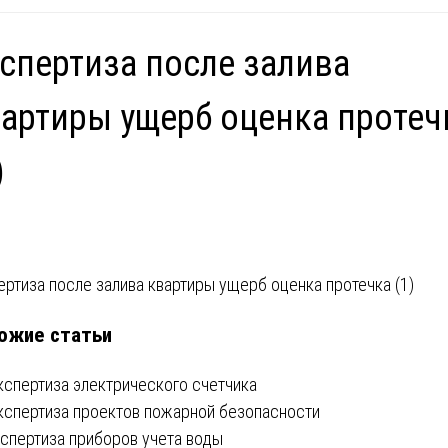
спертиза после залива
артиры ущерб оценка протеч
)
вигация
ертиза после залива квартиры ущерб оценка протечка (1)
ожие статьи
писям
кспертиза электрического счетчика
кспертиза проектов пожарной безопасности
кспертиза приборов учета воды