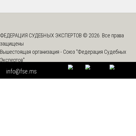
ФЕДЕРАЦИЯ СУДЕБНЫХ ЭКСПЕРТОВ © 2026. Все права
защищены
Вышестоящая организация -
Союз "Федерация Судебных
Экспертов"
info@fse.ms
Мы используем cookie
Во время посещения нашего сайта вы соглашаетесь с тем,
что мы обрабатываем ваши персональные данные с
использованием метрических программ.
Подробнее