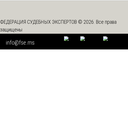
ФЕДЕРАЦИЯ СУДЕБНЫХ ЭКСПЕРТОВ © 2026. Все права
защищены
Вышестоящая организация -
Союз "Федерация Судебных
info@fse.ms
Экспертов"
Мы используем cookie
Во время посещения нашего сайта вы соглашаетесь с тем,
что мы обрабатываем ваши персональные данные с
использованием метрических программ.
Подробнее
Согласен