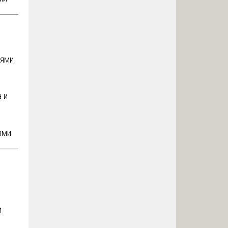
сями
 и
ами
и