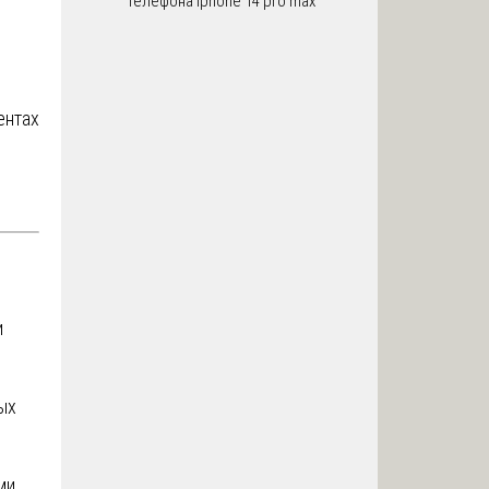
телефона iphone 14 pro max
ентах
и
ых
ми