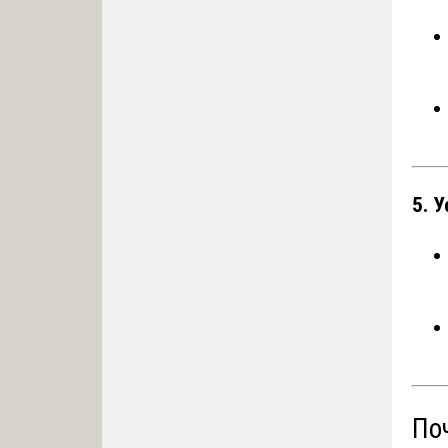
5. 
По