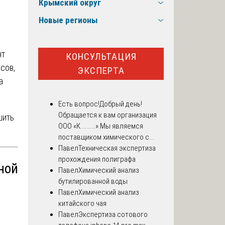
Крымский округ
Новые регионы
нт
КОНСУЛЬТАЦИЯ
сов,
ЭКСПЕРТА
а
Есть вопрос!
Добрый день!
Обращается к вам организация
шить
ООО «К..........».Мы являемся
поставщиком химического с...
Павел
Техническая экспертиза
прохождения полиграфа
ной
Павел
Химический анализ
бутилированной воды
Павел
Химический анализ
китайского чая
Павел
Экспертиза сотового