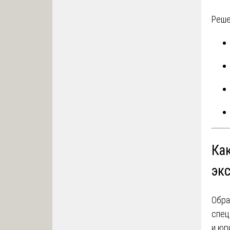
Реше
Ка
эк
Обра
спец
и юр