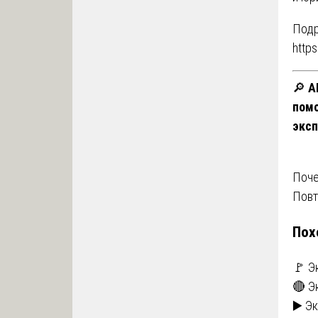
Подр
https
🔎
А
помо
эксп
На
Поче
Повт
по
Пох
за
🚩 Э
🔴 Э
▶️ Э