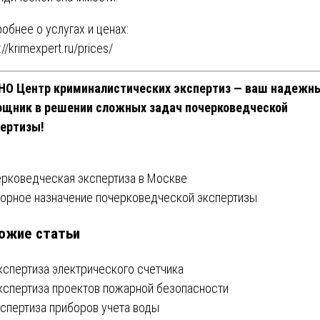
обнее о услугах и ценах:
://krimexpert.ru/prices/
НО Центр криминалистических экспертиз — ваш надежн
щник в решении сложных задач почерковедческой
ертизы!
вигация
рковедческая экспертиза в Москве
орное назначение почерковедческой экспертизы
ожие статьи
писям
кспертиза электрического счетчика
кспертиза проектов пожарной безопасности
кспертиза приборов учета воды