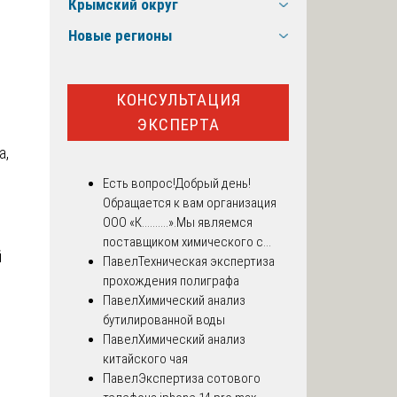
Крымский округ
Новые регионы
КОНСУЛЬТАЦИЯ
ЭКСПЕРТА
а,
Есть вопрос!
Добрый день!
Обращается к вам организация
ООО «К..........».Мы являемся
поставщиком химического с...
й
Павел
Техническая экспертиза
прохождения полиграфа
Павел
Химический анализ
бутилированной воды
Павел
Химический анализ
китайского чая
Павел
Экспертиза сотового