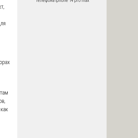
телефона iphone 14 pro max
т,
для
ворах
ктам
ов,
 как