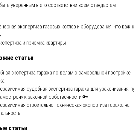
 быть уверенным в его соответствии всем стандартам.
вигация
нерная экспертиза газовых котлов и оборудования: что важн
ь
кспертиза и приёмка квартиры
писям
ожие статьи
бная экспертиза гаража по делам о самовольной постройке
жа
Независимая судебная экспертиза гаража для узаконивания: п
самостроя» к законной собственности 🔑
Независимая строительно-техническая экспертиза гаража на
тальность
ые статьи