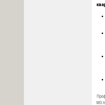
ква
Проф
МО п