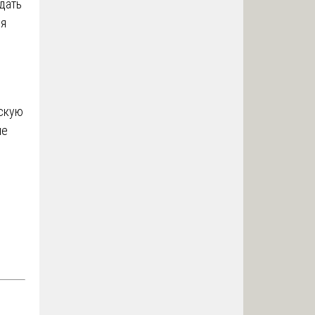
дать
уя
скую
ие