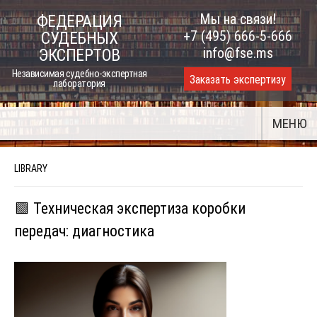
Skip
Мы на связи!
ФЕДЕРАЦИЯ
to
+7 (495) 666-5-666
СУДЕБНЫХ
content
info@fse.ms
ЭКСПЕРТОВ
Независимая судебно-экспертная
Заказать экспертизу
лаборатория
МЕНЮ
LIBRARY
🟩 Техническая экспертиза коробки
передач: диагностика