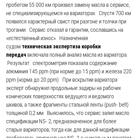
пробегом 55 000 км произвел замену масла в сервисе,
не специализирующемся на вариаторах. Спустя 700 км
появился характерный свист при разгоне и толчки при
трогании. Сервис отказал в гарантии, сославшись на
«естественный износ». Назначенная
судом
техническая экспертиза коробки
передач
включала полный анализ масла из вариатора.
Результат: спектрометрия показала содержание
алюминия 145 ppm (при норме до 15 ppm) и железа 220
ppm (норма до 20 ppm). При вскрытии вариатора
эксперт обнаружил продольные задиры на рабочих
конических поверхностях ведущего и ведомого
шкивов, а также фрагменты стальной ленты (push- belt)
толщиной 0,2 мм. Выяснилось, что сервис залил масло
спецификации NS- 2, предназначенное для более
старых вариаторов, тогда как для данной модификации
требовалось оригинальное NS- 3 с уникальным пакетом