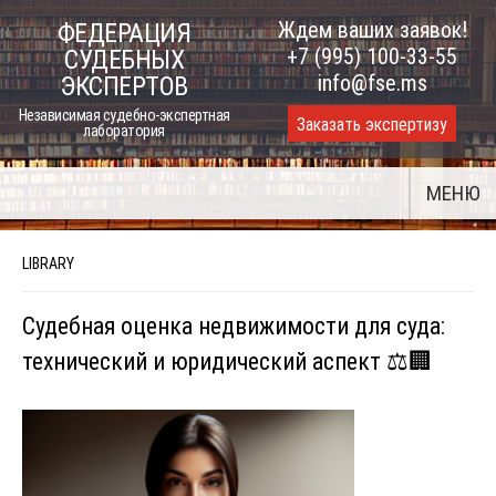
Skip
Ждем ваших заявок!
ФЕДЕРАЦИЯ
to
+7 (995) 100-33-55
СУДЕБНЫХ
content
info@fse.ms
ЭКСПЕРТОВ
Независимая судебно-экспертная
Заказать экспертизу
лаборатория
МЕНЮ
LIBRARY
Судебная оценка недвижимости для суда:
технический и юридический аспект ⚖️🏢