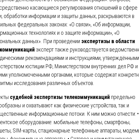
средственно касающиеся регулирования отношений в сфере
и, обработки информации и защиты данных, раскрываются в
ильных федеральных законах: «О связи», «Об информации,
рмационных технологиях и о защите информации», «О
ональных данных». При проведении
экспертизы в области
екоммуникаций
эксперт также руководствуется ведомствен
дическими рекомендациями и инструкциями, утверждённым
стерством юстиции РФ, Министерством внутренних дел РФ и
ими уполномоченными органами, которые содержат конкрет
ритмы исследования различных объектов.
екты
судебной экспертизы телекоммуникаций
предельно
ообразны и охватывают как физические устройства, так и
щественные информационные потоки. К ним можно отнести: •
ентское оборудование: мобильные телефоны, смартфоны,
шеты, SIM-карты, стационарные телефонные аппараты, модем
еры, факсимильные аппараты. • Сетевое и коммутационное