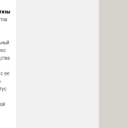
ртизы
ктов
ьный
екс
дства
 с её
а
тус
ной