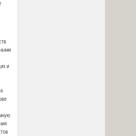
е
ств
чными
их и
ия
ове
имную
ния
ктов