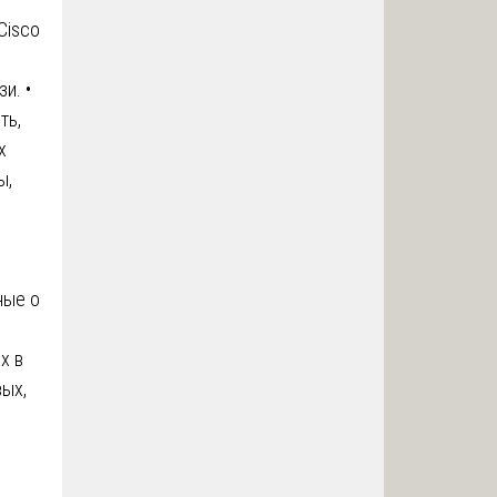
Cisco
и. •
ть,
х
ы,
ные о
х в
вых,