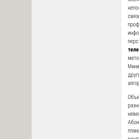
непо
связ
проф
инфо
перс
тел
мето
Мини
друг
алго
Объ
разн
неве
Абон
план
роут