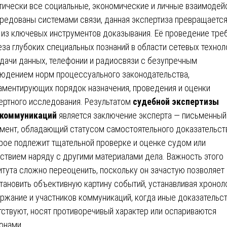
тически все социальные, экономические и личные взаимодей
редованы системами связи, данная экспертиза превращается
 из ключевых инструментов доказывания. Её проведение тре
еза глубоких специальных познаний в области сетевых технол
дачи данных, телефонии и радиосвязи с безупречным
юдением норм процессуального законодательства,
аментирующих порядок назначения, проведения и оценки
ертного исследования. Результатом
судебной экспертизы
екоммуникаций
является заключение эксперта — письменный
мент, обладающий статусом самостоятельного доказательств
рое подлежит тщательной проверке и оценке судом или
ствием наряду с другими материалами дела. Важность этого
итута сложно переоценить, поскольку он зачастую позволяет
тановить объективную картину событий, устанавливая хронол
ржание и участников коммуникаций, когда иные доказательс
тствуют, носят противоречивый характер или оспариваются
онами.