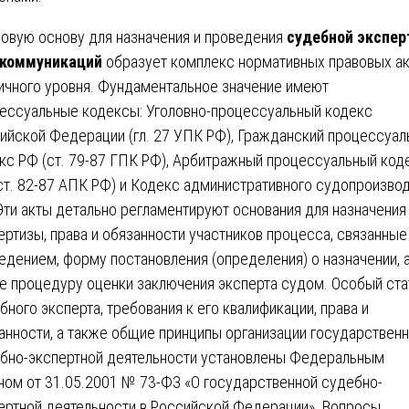
овую основу для назначения и проведения
судебной экспе
екоммуникаций
образует комплекс нормативных правовых а
ичного уровня. Фундаментальное значение имеют
ессуальные кодексы: Уголовно-процессуальный кодекс
ийской Федерации (гл. 27 УПК РФ), Гражданский процессуал
кс РФ (ст. 79-87 ГПК РФ), Арбитражный процессуальный код
ст. 82-87 АПК РФ) и Кодекс административного судопроизво
Эти акты детально регламентируют основания для назначения
ертизы, права и обязанности участников процесса, связанные
едением, форму постановления (определения) о назначении, 
е процедуру оценки заключения эксперта судом. Особый ста
бного эксперта, требования к его квалификации, права и
анности, а также общие принципы организации государствен
бно-экспертной деятельности установлены Федеральным
ном от 31.05.2001 № 73-ФЗ «О государственной судебно-
ертной деятельности в Российской Федерации». Вопросы,