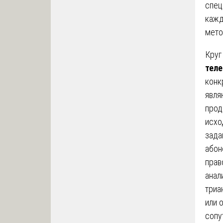
спец
кажд
мето
Круг
тел
конк
явля
прод
исхо
зада
абон
прав
анал
триа
или 
сопу