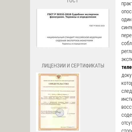
ГОСТ
прак
опос
один
синт
пере
собл
регл
эксп
ЛИЦЕНЗИИ И СЕРТИФИКАТЫ
тел
доку
кото
след
инст
восс
соде
отсу
стор