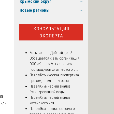
Крымский округ
Новые регионы
КОНСУЛЬТАЦИЯ
ЭКСПЕРТА
Есть вопрос!
Добрый день!
Обращается к вам организация
ООО «К..........».Мы являемся
поставщиком химического с...
Павел
Техническая экспертиза
прохождения полиграфа
Павел
Химический анализ
бутилированной воды
ля
Павел
Химический анализ
 или
китайского чая
Павел
Экспертиза сотового