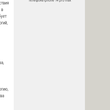
телефона iphone 14 pro max
ствия
 в
бует
огий,
а,
огию,
тва