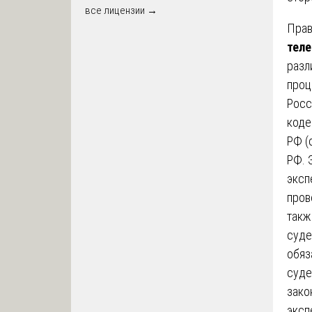
все лицензии →
Прав
тел
разл
проц
Росс
коде
РФ (
РФ. 
эксп
пров
такж
суде
обяз
суде
зако
эксп