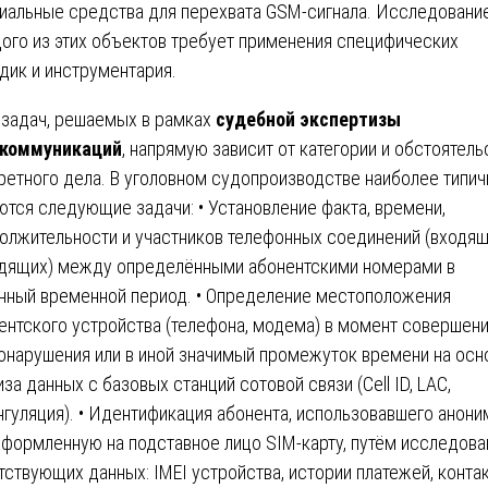
иальные средства для перехвата GSM-сигнала. Исследовани
ого из этих объектов требует применения специфических
дик и инструментария.
 задач, решаемых в рамках
судебной экспертизы
екоммуникаций
, напрямую зависит от категории и обстоятель
ретного дела. В уголовном судопроизводстве наиболее типи
ются следующие задачи: • Установление факта, времени,
олжительности и участников телефонных соединений (входящ
дящих) между определёнными абонентскими номерами в
нный временной период. • Определение местоположения
ентского устройства (телефона, модема) в момент совершен
онарушения или в иной значимый промежуток времени на осн
иза данных с базовых станций сотовой связи (Cell ID, LAC,
нгуляция). • Идентификация абонента, использовавшего анон
оформленную на подставное лицо SIM-карту, путём исследова
тствующих данных: IMEI устройства, истории платежей, конта