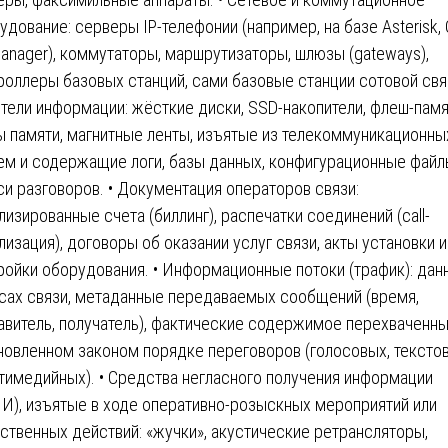
удование: серверы IP-телефонии (например, на базе Asterisk, 
Manager), коммутаторы, маршрутизаторы, шлюзы (gateways),
роллеры базовых станций, сами базовые станции сотовой связ
тели информации: жёсткие диски, SSD-накопители, флеш-памя
ы памяти, магнитные ленты, изъятые из телекоммуникационны
ем и содержащие логи, базы данных, конфигурационные файл
си разговоров. • Документация операторов связи:
лизированные счета (биллинг), распечатки соединений (call-
лизация), договоры об оказании услуг связи, акты установки и
ройки оборудования. • Информационные потоки (трафик): дан
сах связи, метаданные передаваемых сообщений (время,
авитель, получатель), фактические содержимое перехваченны
новленном законом порядке переговоров (голосовых, тексто
тимедийных). • Средства негласного получения информации
И), изъятые в ходе оперативно-розыскных мероприятий или
ственных действий: «жучки», акустические ретрансляторы,