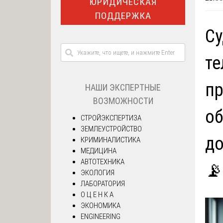
ЮРИДИЧЕСКАЯ
ПОДДЕРЖКА
Су
те
пр
НАШИ ЭКСПЕРТНЫЕ
ВОЗМОЖНОСТИ
об
СТРОЙЭКСПЕРТИЗА
ЗЕМЛЕУСТРОЙСТВО
до
КРИМИНАЛИСТИКА
МЕДИЦИНА
АВТОТЕХНИКА
📡
ЭКОЛОГИЯ
ЛАБОРАТОРИЯ
О Ц Е Н К А
ЭКОНОМИКА
ENGINEERING