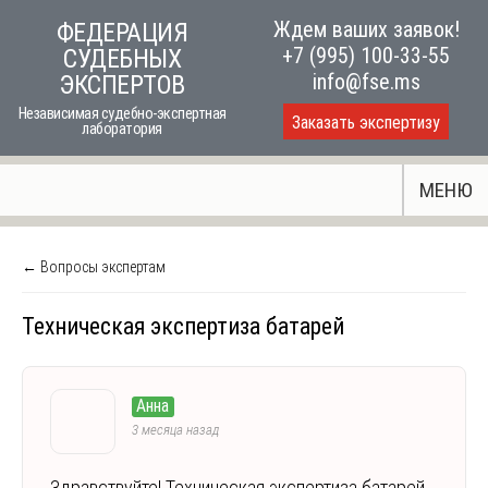
Skip
Ждем ваших заявок!
ФЕДЕРАЦИЯ
to
+7 (995) 100-33-55
СУДЕБНЫХ
content
info@fse.ms
ЭКСПЕРТОВ
Независимая судебно-экспертная
Заказать экспертизу
лаборатория
МЕНЮ
← Вопросы экспертам
Техническая экспертиза батарей
Анна
3 месяца назад
Здравствуйте! Техническая экспертиза батарей.