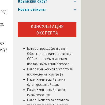
Крымский округ
Новые регионы
 под
ер,
КОНСУЛЬТАЦИЯ
ЭКСПЕРТА
юся
Есть вопрос!
Добрый день!
akty/
Обращается к вам организация
ООО «К..........».Мы являемся
поставщиком химического с...
Павел
Техническая экспертиза
прохождения полиграфа
Павел
Химический анализ
бутилированной воды
Павел
Химический анализ
китайского чая
Павел
Экспертиза сотового