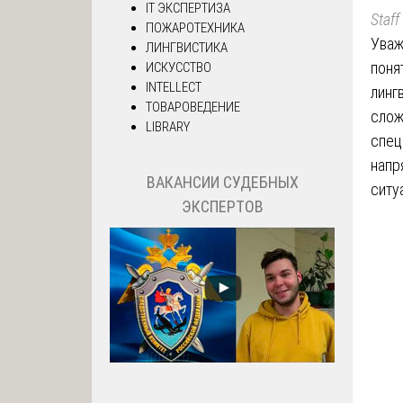
IT ЭКСПЕРТИЗА
Staff
ПОЖАРОТЕХНИКА
Уваж
ЛИНГВИСТИКА
поня
ИСКУССТВО
INTELLECT
линг
ТОВАРОВЕДЕНИЕ
слож
LIBRARY
спец
напр
ВАКАНСИИ СУДЕБНЫХ
ситу
ЭКСПЕРТОВ