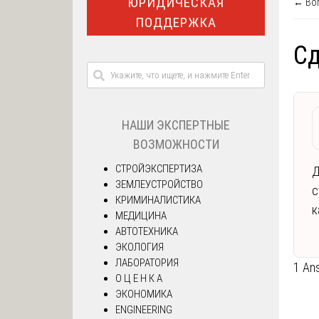
ЮРИДИЧЕСКАЯ
← Воп
ПОДДЕРЖКА
Сд
НАШИ ЭКСПЕРТНЫЕ
ВОЗМОЖНОСТИ
СТРОЙЭКСПЕРТИЗА
Д
ЗЕМЛЕУСТРОЙСТВО
с
КРИМИНАЛИСТИКА
к
МЕДИЦИНА
АВТОТЕХНИКА
ЭКОЛОГИЯ
ЛАБОРАТОРИЯ
1 An
О Ц Е Н К А
ЭКОНОМИКА
ENGINEERING