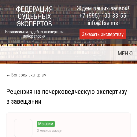
Skip
Ждем ваших заявок!
ФЕДЕРАЦИЯ
to
+7 (995) 100-33-55
СУДЕБНЫХ
content
info@fse.ms
ЭКСПЕРТОВ
Независимая судебно-экспертная
Заказать экспертизу
лаборатория
МЕНЮ
← Вопросы экспертам
Рецензия на почерковедческую экспертизу
в завещании
Максим
3 месяца назад