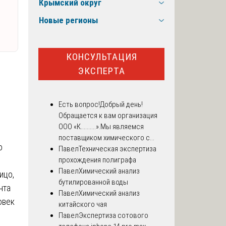
Крымский округ
Новые регионы
КОНСУЛЬТАЦИЯ
ЭКСПЕРТА
Есть вопрос!
Добрый день!
Обращается к вам организация
ООО «К..........».Мы являемся
поставщиком химического с...
о
Павел
Техническая экспертиза
прохождения полиграфа
Павел
Химический анализ
ицо,
бутилированной воды
нта
Павел
Химический анализ
овек
китайского чая
Павел
Экспертиза сотового