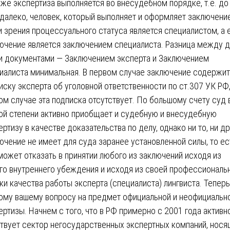
 же экспертиза выполняется во внесудебном порядке, т.е. до
далеко, человек, который выполняет и оформляет заключени
и зрения процессуального статуса является специалистом, а 
ючение является заключением специалиста. Разница между 
и документами — Заключением эксперта и Заключением
иалиста минимальная. В первом случае заключение содержит
иску эксперта об уголовной ответственности по ст.307 УК РФ,
ом случае эта подписка отсутствует. По большому счету суд 
ой степени активно приобщает и судебную и внесудебную
ертизу в качестве доказательства по делу, однако ни то, ни д
ючение не имеет для суда заранее установленной силы, то ес
может отказать в принятии любого из заключений исходя из
го внутреннего убеждения и исходя из своей профессиональ
ки качества работы эксперта (специалиста) лингвиста. Теперь
ому вашему вопросу на предмет официальной и неофициальн
ертизы. Начнем с того, что в РФ примерно с 2001 года активн
твует сектор негосударственных экспертных компаний, нося