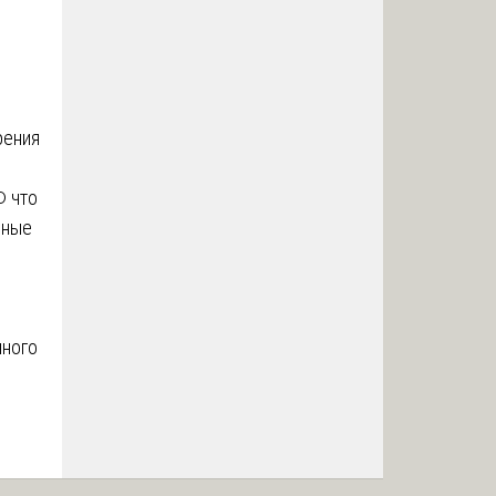
рения
Ф что
нные
нного