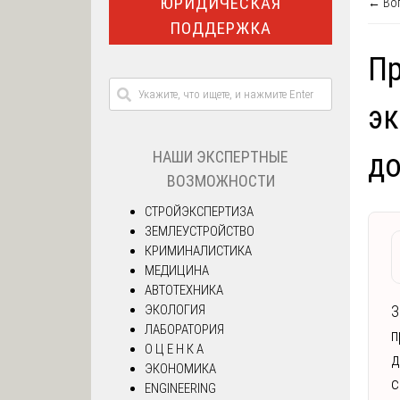
ЮРИДИЧЕСКАЯ
← Воп
ПОДДЕРЖКА
Пр
эк
НАШИ ЭКСПЕРТНЫЕ
до
ВОЗМОЖНОСТИ
СТРОЙЭКСПЕРТИЗА
ЗЕМЛЕУСТРОЙСТВО
КРИМИНАЛИСТИКА
МЕДИЦИНА
АВТОТЕХНИКА
ЭКОЛОГИЯ
З
ЛАБОРАТОРИЯ
п
О Ц Е Н К А
д
ЭКОНОМИКА
с
ENGINEERING