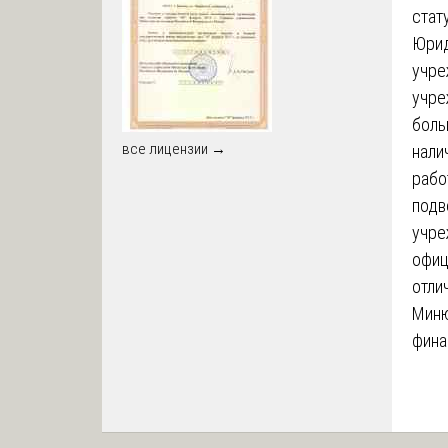
стат
Юрид
учре
учре
боль
все лицензии →
нали
рабо
подв
учре
офиц
отли
Миню
фина