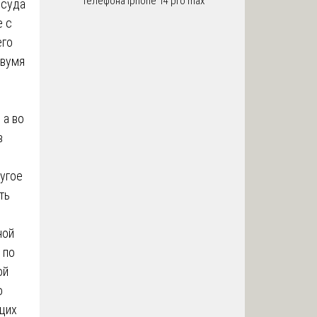
телефона iphone 14 pro max
 суда
е с
его
двумя
 а во
в
ругое
ть
ной
 по
ой
о
щих