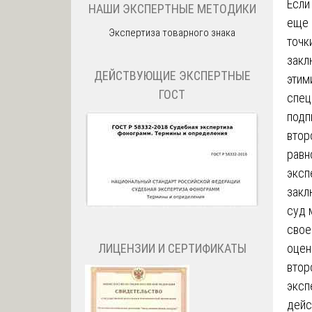
Если
НАШИ ЭКСПЕРТНЫЕ МЕТОДИКИ
еще 
Экспертиза товарного знака
точк
закл
ДЕЙСТВУЮЩИЕ ЭКСПЕРТНЫЕ
этим
ГОСТ
спец
подп
втор
равн
эксп
закл
суд 
свое
ЛИЦЕНЗИИ И СЕРТИФИКАТЫ
оцен
втор
эксп
дейс