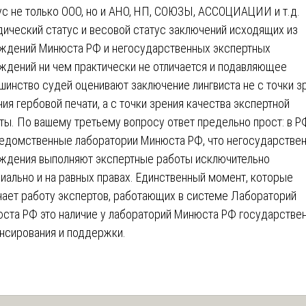
ус не только ООО, но и АНО, НП, СОЮЗЫ, АССОЦИАЦИИ и т.д.
ический статус и весовой статус заключений исходящих из
ждений Минюста РФ и негосударственных экспертных
ждений ни чем практически не отличается и подавляющее
шинство судей оценивают заключение лингвиста не с точки з
чия гербовой печати, а с точки зрения качества экспертной
ты. По вашему третьему вопросу ответ предельно прост: в Р
едомственные лаборатории Минюста РФ, что негосударстве
ждения выполняют экспертные работы исключительно
иально и на равных правах. Единственный момент, которые
чает работу экспертов, работающих в системе Лабораторий
ста РФ это наличие у лабораторий Минюста РФ государстве
нсирования и поддержки.