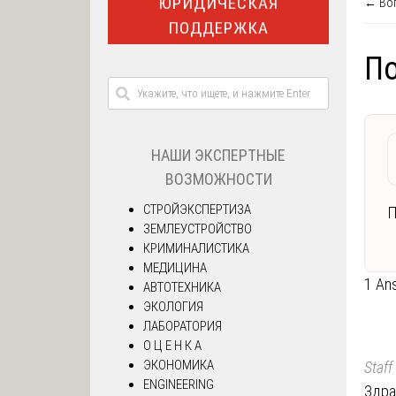
ЮРИДИЧЕСКАЯ
← Воп
ПОДДЕРЖКА
По
НАШИ ЭКСПЕРТНЫЕ
ВОЗМОЖНОСТИ
СТРОЙЭКСПЕРТИЗА
П
ЗЕМЛЕУСТРОЙСТВО
КРИМИНАЛИСТИКА
МЕДИЦИНА
1 An
АВТОТЕХНИКА
ЭКОЛОГИЯ
ЛАБОРАТОРИЯ
О Ц Е Н К А
ЭКОНОМИКА
Staff
ENGINEERING
Здра