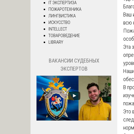
IT ЭКСПЕРТИЗА
Благ
ПОЖАРОТЕХНИКА
Ваш 
ЛИНГВИСТИКА
всю 
ИСКУССТВО
INTELLECT
Пожа
ТОВАРОВЕДЕНИЕ
особ
LIBRARY
Эта 
опре
ВАКАНСИИ СУДЕБНЫХ
уров
ЭКСПЕРТОВ
Наши
обес
В пр
изуч
пожа
Это 
след
норм