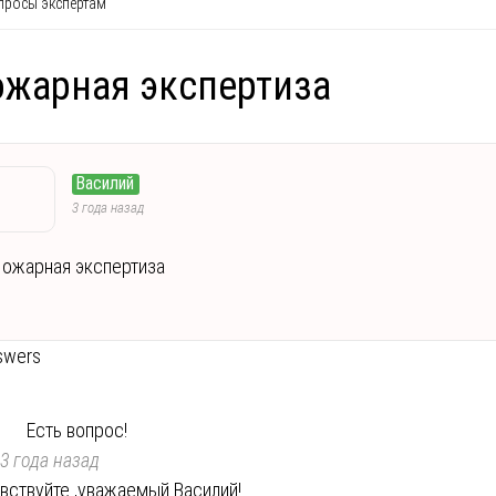
росы экспертам
жарная экспертиза
Василий
3 года назад
ожарная экспертиза
swers
Есть вопрос!
3 года назад
вствуйте ,уважаемый Василий!