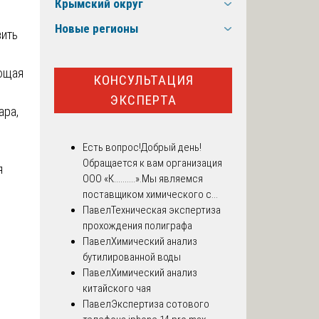
Крымский округ
Новые регионы
вить
ующая
КОНСУЛЬТАЦИЯ
ЭКСПЕРТА
ара,
Есть вопрос!
Добрый день!
Обращается к вам организация
я
ООО «К..........».Мы являемся
поставщиком химического с...
Павел
Техническая экспертиза
прохождения полиграфа
Павел
Химический анализ
бутилированной воды
Павел
Химический анализ
китайского чая
Павел
Экспертиза сотового