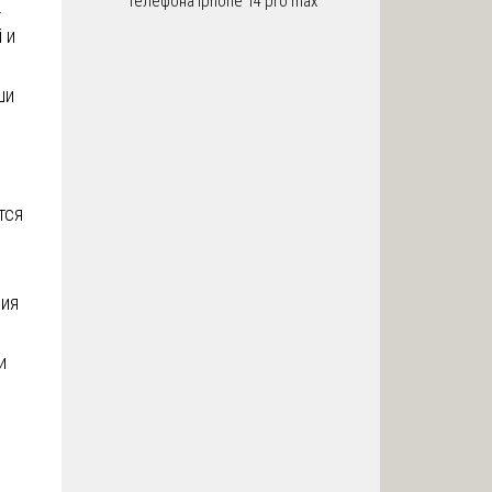
телефона iphone 14 pro max
.
 и
ши
тся
ния
и