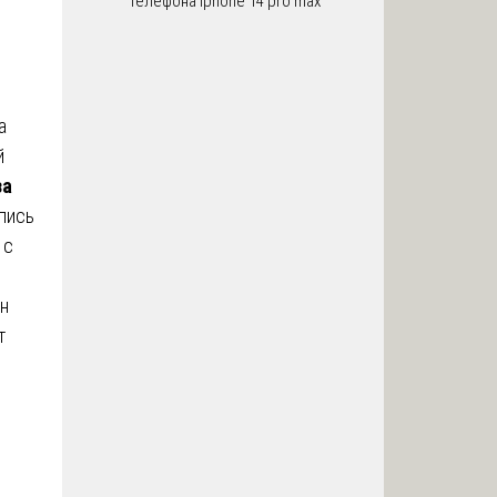
телефона iphone 14 pro max
а
й
за
апись
 с
ен
т