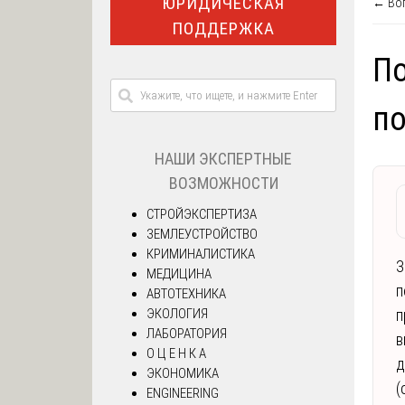
ЮРИДИЧЕСКАЯ
← Воп
ПОДДЕРЖКА
По
по
НАШИ ЭКСПЕРТНЫЕ
ВОЗМОЖНОСТИ
СТРОЙЭКСПЕРТИЗА
ЗЕМЛЕУСТРОЙСТВО
КРИМИНАЛИСТИКА
З
МЕДИЦИНА
п
АВТОТЕХНИКА
ЭКОЛОГИЯ
п
ЛАБОРАТОРИЯ
в
О Ц Е Н К А
д
ЭКОНОМИКА
(
ENGINEERING