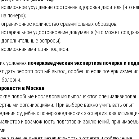
возможное ухудшение состояния здоровья дарителя (что вл
на почерк);
ограниченное количество сравнительных образцов;
нотариальное удостоверение документа (что может создав
дополнительные вопросы);
возможная имитация подписи.
ких условиях
почерковедческая экспертиза почерка и под
т дать вероятностный вывод, особенно если почерк изменил
а болезни.
провести в Москве
скве подобные исследования выполняются специализирован
ертными организациями. При выборе важно учитывать опыт
едения судебных почерковедческих экспертиз, квалификаци
иалистов и возможность подготовки заключений, принимаем
ми.
ое значение имеет независимость эксперта и соблюдение