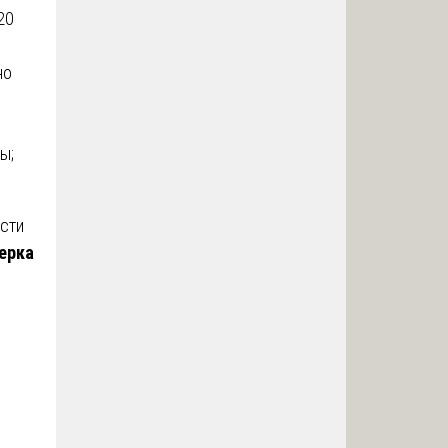
20
но
ы;
ости
ерка