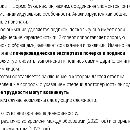
рка — форма букв, наклон, нажим, соединения элементов, рит
ма, индивидуальные особенности. Анализируются как общие, 
ные признаки.
ое внимание уделяется подписи, поскольку она имеет свои
ифические характеристики. Эксперт сопоставляет спорную
ись с образцами, выявляет совпадения и различия. Именно на
 этапе
почерковедческая экспертиза почерка и подписи
оляет установить, выполнена ли подпись самим дарителем ил
им лицом.
тогам составляется заключение, в котором дается ответ на
авленные вопросы с указанием степени достоверности вывод
е трудности могут возникнуть
шем случае возможны следующие сложности:
отсутствие оригинала доверенности;
различие во времени между образцами (2020 год) и спорны
документом (2022 год);