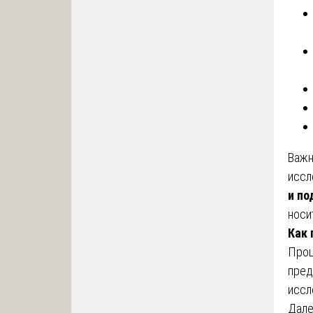
Важн
иссл
и по
носи
Как 
Проц
пред
иссл
Дале