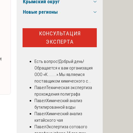
Крымский округ
Новые регионы
КОНСУЛЬТАЦИЯ
ЭКСПЕРТА
и
Есть вопрос!
Добрый день!
Обращается к вам организация
ООО «К..........».Мы являемся
поставщиком химического с...
Павел
Техническая экспертиза
прохождения полиграфа
Павел
Химический анализ
бутилированной воды
Павел
Химический анализ
китайского чая
Павел
Экспертиза сотового