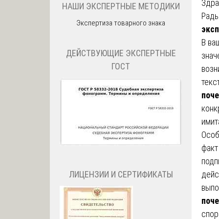
Здра
НАШИ ЭКСПЕРТНЫЕ МЕТОДИКИ
Рады
Экспертиза товарного знака
эксп
В ва
ДЕЙСТВУЮЩИЕ ЭКСПЕРТНЫЕ
знач
ГОСТ
возн
текс
поче
конк
имит
Особ
факт
подп
ЛИЦЕНЗИИ И СЕРТИФИКАТЫ
дейс
выпо
поче
спор