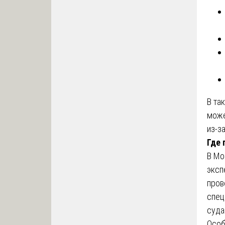
В та
може
из-з
Где 
В Мо
эксп
пров
спец
суда
Особ