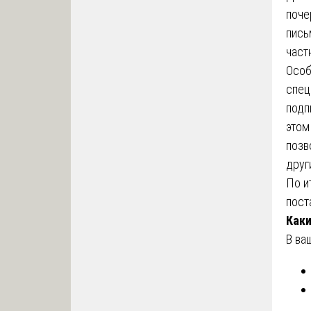
поче
пись
част
Особ
спец
подп
этом
позв
друг
По и
пост
Каки
В ва