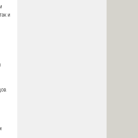
м
так и
и
ов.
м