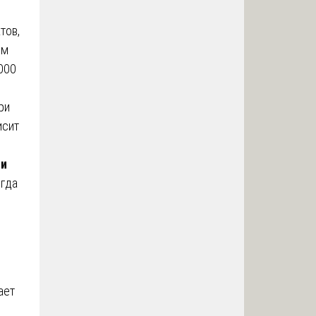
тов,
ем
000
ри
исит
си
егда
ает