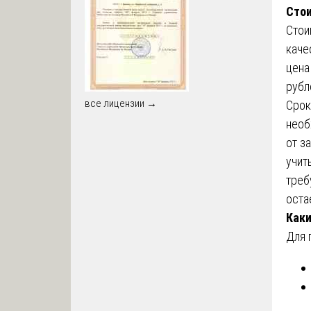
Стои
Стои
каче
цена
рубл
все лицензии →
Срок
необ
от з
учит
треб
оста
Как
Для 