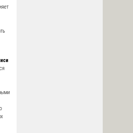
ияет
ать
писи
ся
ными
ю
ых