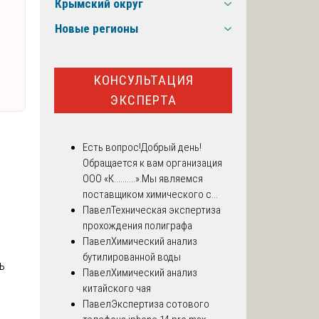
Крымский округ
Новые регионы
КОНСУЛЬТАЦИЯ
ЭКСПЕРТА
Есть вопрос!
Добрый день!
Обращается к вам организация
ООО «К..........».Мы являемся
поставщиком химического с...
Павел
Техническая экспертиза
и
прохождения полиграфа
Павел
Химический анализ
бутилированной воды
ь
Павел
Химический анализ
китайского чая
Павел
Экспертиза сотового