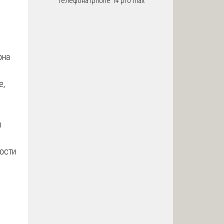
телефона iphone 14 pro max
она
е,
м
ости