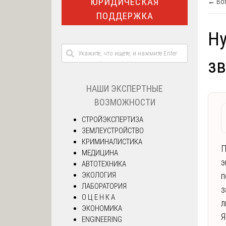
ЮРИДИЧЕСКАЯ
← Воп
ПОДДЕРЖКА
Ну
зв
НАШИ ЭКСПЕРТНЫЕ
ВОЗМОЖНОСТИ
СТРОЙЭКСПЕРТИЗА
ЗЕМЛЕУСТРОЙСТВО
КРИМИНАЛИСТИКА
П
МЕДИЦИНА
э
АВТОТЕХНИКА
ЭКОЛОГИЯ
п
ЛАБОРАТОРИЯ
з
О Ц Е Н К А
л
ЭКОНОМИКА
Я
ENGINEERING