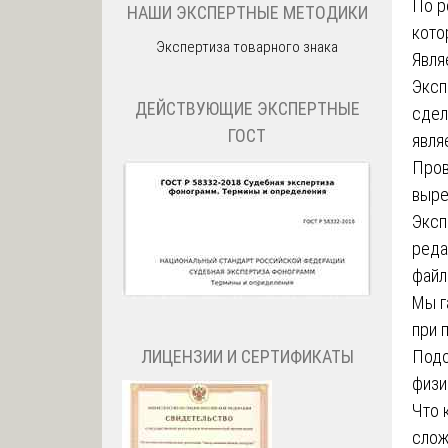
По р
НАШИ ЭКСПЕРТНЫЕ МЕТОДИКИ
кото
Экспертиза товарного знака
Явля
Эксп
ДЕЙСТВУЮЩИЕ ЭКСПЕРТНЫЕ
сдел
ГОСТ
явля
Пров
выре
Эксп
реда
файл
Мы г
при 
ЛИЦЕНЗИИ И СЕРТИФИКАТЫ
Подо
физи
Что 
слож