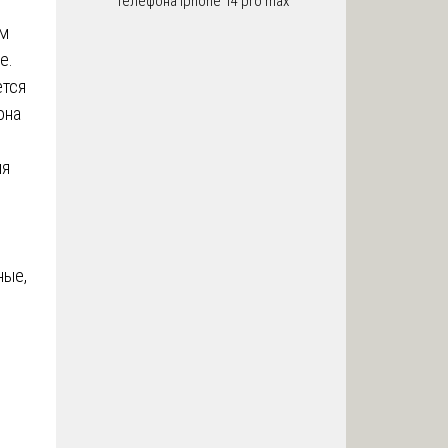
телефона iphone 14 pro max
ом
е.
ется
она
ия
ные,