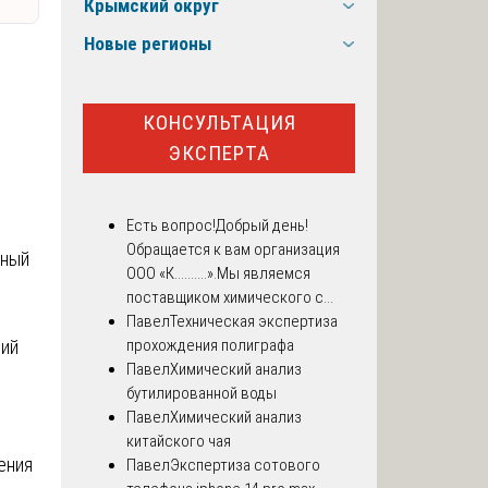
Крымский округ
Новые регионы
КОНСУЛЬТАЦИЯ
ЭКСПЕРТА
Есть вопрос!
Добрый день!
Обращается к вам организация
жный
ООО «К..........».Мы являемся
поставщиком химического с...
Павел
Техническая экспертиза
ний
прохождения полиграфа
Павел
Химический анализ
бутилированной воды
Павел
Химический анализ
китайского чая
ения
Павел
Экспертиза сотового