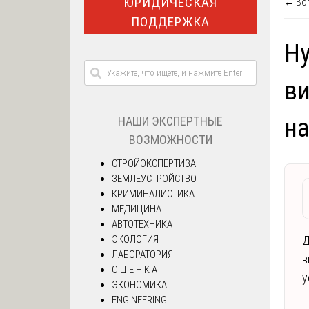
ЮРИДИЧЕСКАЯ
← Воп
ПОДДЕРЖКА
Ну
ви
НАШИ ЭКСПЕРТНЫЕ
н
ВОЗМОЖНОСТИ
СТРОЙЭКСПЕРТИЗА
ЗЕМЛЕУСТРОЙСТВО
КРИМИНАЛИСТИКА
МЕДИЦИНА
АВТОТЕХНИКА
ЭКОЛОГИЯ
Д
ЛАБОРАТОРИЯ
в
О Ц Е Н К А
у
ЭКОНОМИКА
ENGINEERING