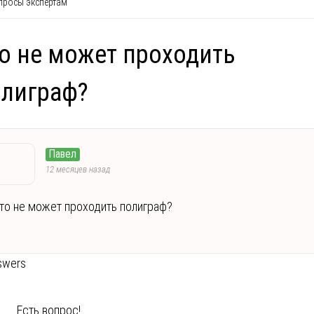
росы экспертам
о не может проходить
лиграф?
Павел
12 месяцев назад
то не может проходить полиграф?
swers
Есть вопрос!