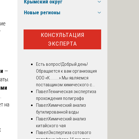
Крымский округ
Новые регионы
ние
т
КОНСУЛЬТАЦИЯ
ЭКСПЕРТА
Есть вопрос!
Добрый день!
ми
—
Обращается к вам организация
ООО «К..........».Мы являемся
аты.
поставщиком химического с...
ями
Павел
Техническая экспертиза
.
прохождения полиграфа
т на
Павел
Химический анализ
бутилированной воды
Павел
Химический анализ
китайского чая
х
Павел
Экспертиза сотового