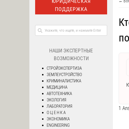
ЮРИДИЧЕСКАЯ
← Воп
ПОДДЕРЖКА
Кт
по
НАШИ ЭКСПЕРТНЫЕ
ВОЗМОЖНОСТИ
СТРОЙЭКСПЕРТИЗА
ЗЕМЛЕУСТРОЙСТВО
КРИМИНАЛИСТИКА
К
МЕДИЦИНА
АВТОТЕХНИКА
ЭКОЛОГИЯ
ЛАБОРАТОРИЯ
1 An
О Ц Е Н К А
ЭКОНОМИКА
ENGINEERING