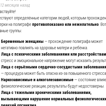
12 месяцев назад
вствуйте!
ствуют определённые категории людей, которым прохожде
ерки на полиграфе
противопоказано или нежелательно
. Во
вные группы:
Беременные женщины
— прохождение полиграфа может
негативно повлиять на здоровье матери и ребёнка.
Лица с психическими заболеваниями или расстройства
стресс и эмоциональное напряжение могут исказить результ
Лица с серьёзными сердечно-сосудистыми заболевани
— процедура может быть опасна из-за повышенного стресса
Наркозависимые и алкоголезависимые
— состояние влияе
физиологические реакции, результаты будут недостоверны.
Лица с тяжелыми хроническими заболеваниями,
вызывающими нарушение нормальных физиологически
реакций организма
.