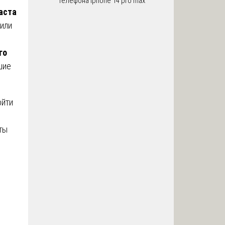
телефона iphone 14 pro max
аста
или
го
шие
ойти
ты