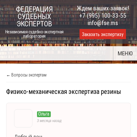
Skip
Ждем ваших заявок!
ФЕДЕРАЦИЯ
to
+7 (995) 100-33-55
СУДЕБНЫХ
content
info@fse.ms
ЭКСПЕРТОВ
Независимая судебно-экспертная
Заказать экспертизу
лаборатория
МЕНЮ
← Вопросы экспертам
Физико-механическая экспертиза резины
Ольга
3 месяца назад
Добрый день.