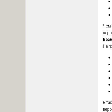
Чем 
веро
Воз
На п
В та
веро