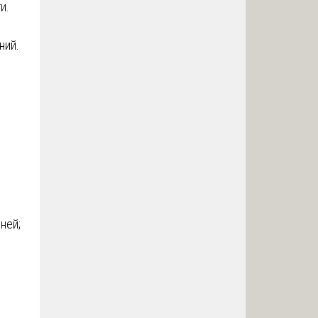
и.
ний.
ней;