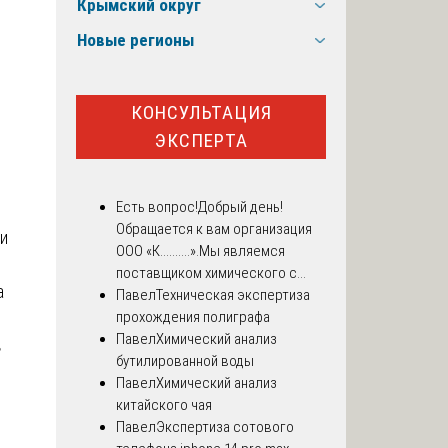
Крымский округ
Новые регионы
КОНСУЛЬТАЦИЯ
ЭКСПЕРТА
Есть вопрос!
Добрый день!
Обращается к вам организация
ли
ООО «К..........».Мы являемся
поставщиком химического с...
а
Павел
Техническая экспертиза
прохождения полиграфа
Павел
Химический анализ
в
бутилированной воды
Павел
Химический анализ
китайского чая
Павел
Экспертиза сотового