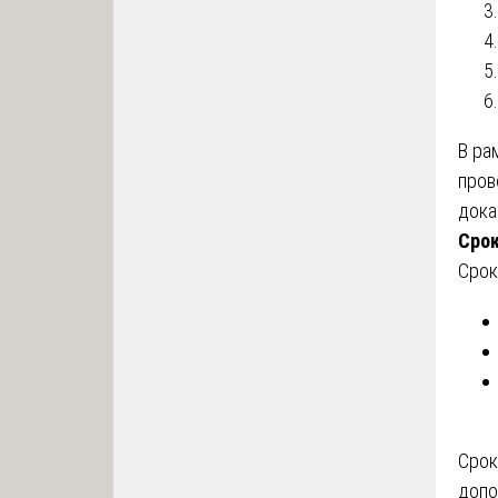
В ра
пров
дока
Сро
Срок
Срок
допо