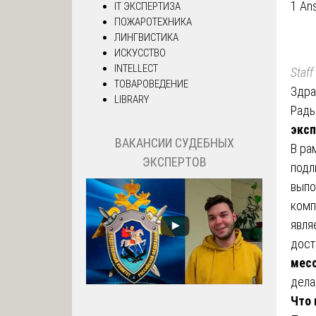
1 An
IT ЭКСПЕРТИЗА
ПОЖАРОТЕХНИКА
ЛИНГВИСТИКА
ИСКУССТВО
INTELLECT
Staff
ТОВАРОВЕДЕНИЕ
Здра
LIBRARY
Рады
эксп
ВАКАНСИИ СУДЕБНЫХ
В ра
ЭКСПЕРТОВ
подл
выпо
комп
явля
дост
мес
дела
Что 