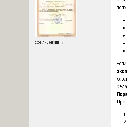
подх
все лицензии →
Если
эксп
хара
реда
Поря
Проц