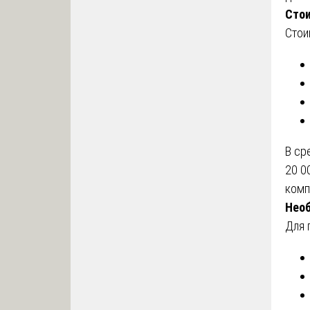
Сто
Стои
В с
20 0
комп
Нео
Для 