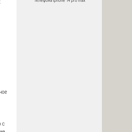
телефона iphone 14 pro max
х
.
ное
о с
щие