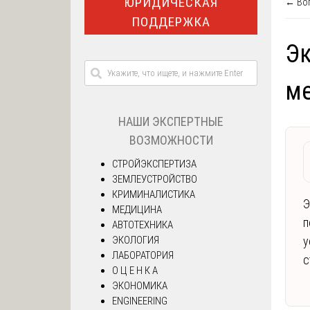
ЮРИДИЧЕСКАЯ
← Воп
ПОДДЕРЖКА
Эк
м
НАШИ ЭКСПЕРТНЫЕ
ВОЗМОЖНОСТИ
СТРОЙЭКСПЕРТИЗА
ЗЕМЛЕУСТРОЙСТВО
КРИМИНАЛИСТИКА
Э
МЕДИЦИНА
п
АВТОТЕХНИКА
ЭКОЛОГИЯ
у
ЛАБОРАТОРИЯ
с
О Ц Е Н К А
ЭКОНОМИКА
ENGINEERING