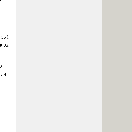
ры);
лов;
о
ный