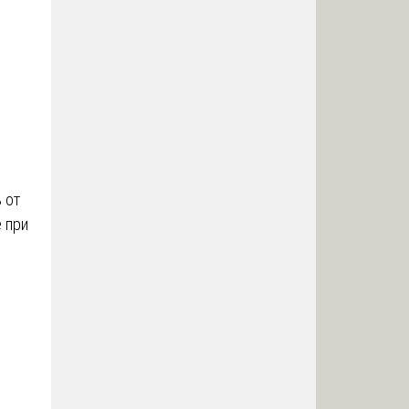
 от
 при