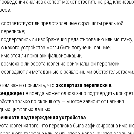
проведении анализа эксперт может ответить на ряд ключевы
осов:
соответствуют ли представленные скриншоты реальной
переписке;
подвергались ли изображения редактированию или монтажу;
с какого устройства могли быть получены данные;
имеются ли признаки фальсификации;
возможно ли восстановление оригинальной переписки;
совпадают ли метаданные с заявленными обстоятельствами
этом важно понимать, что
экспертиза переписки в
сенджере
не всегда может однозначно подтвердить конкрет
ойство только по скриншоту — многое зависит от наличия
дных цифровых данных.
енности подтверждения устройства
установления того, что переписка была зафиксирована именн
деленного телефона или компьютера, используются следую