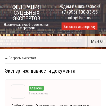
Skip
Ждем ваших заявок!
ФЕДЕРАЦИЯ
to
+7 (995) 100-33-55
СУДЕБНЫХ
content
info@fse.ms
ЭКСПЕРТОВ
Независимая судебно-экспертная
Заказать экспертизу
лаборатория
МЕНЮ
← Вопросы экспертам
Экспертиза давности документа
Алексей
3 месяца назад
Добрый день! Экспертиза давности документа.