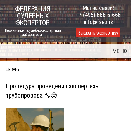
Skip
Мы на связи!
ФЕДЕРАЦИЯ
to
+7 (495) 666-5-666
СУДЕБНЫХ
content
info@fse.ms
ЭКСПЕРТОВ
Независимая судебно-экспертная
Заказать экспертизу
лаборатория
МЕНЮ
LIBRARY
Процедура проведения экспертизы
трубопровода 🔧🧐