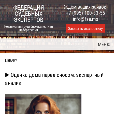
Skip
Ждем ваших заявок!
ФЕДЕРАЦИЯ
to
+7 (995) 100-33-55
СУДЕБНЫХ
content
info@fse.ms
ЭКСПЕРТОВ
Независимая судебно-экспертная
Заказать экспертизу
лаборатория
МЕНЮ
LIBRARY
▶️ Оценка дома перед сносом: экспертный
анализ