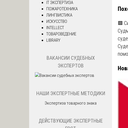
IT ЭКСПЕРТИЗА
Пох
ПОЖАРОТЕХНИКА
за
ЛИНГВИСТИКА
ИСКУССТВО
🟩 С
INTELLECT
Судм
ТОВАРОВЕДЕНИЕ
суде
LIBRARY
Суде
помо
ВАКАНСИИ СУДЕБНЫХ
ЭКСПЕРТОВ
Нов
НАШИ ЭКСПЕРТНЫЕ МЕТОДИКИ
Экспертиза товарного знака
ДЕЙСТВУЮЩИЕ ЭКСПЕРТНЫЕ