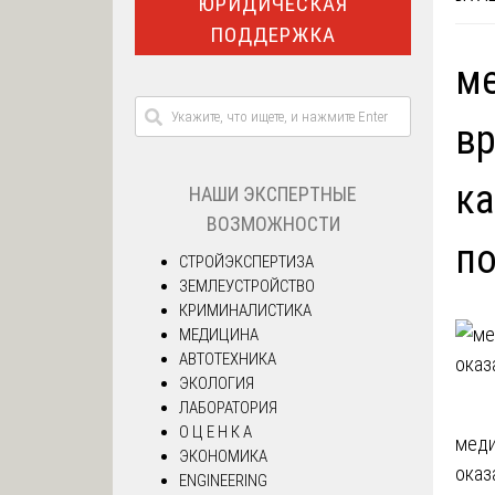
ЮРИДИЧЕСКАЯ
ПОДДЕРЖКА
ме
вр
ка
НАШИ ЭКСПЕРТНЫЕ
ВОЗМОЖНОСТИ
по
СТРОЙЭКСПЕРТИЗА
ЗЕМЛЕУСТРОЙСТВО
КРИМИНАЛИСТИКА
МЕДИЦИНА
АВТОТЕХНИКА
ЭКОЛОГИЯ
ЛАБОРАТОРИЯ
О Ц Е Н К А
На
меди
ЭКОНОМИКА
оказ
ENGINEERING
по