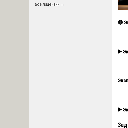
все лицензии →
🔴 Э
▶️ Э
Эксп
▶️ Э
Зад