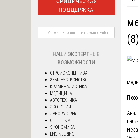
ЮРИДИЧЕСКАЯ
ПОДДЕРЖКА
ме
(8
НАШИ ЭКСПЕРТНЫЕ
ВОЗМОЖНОСТИ
СТРОЙЭКСПЕРТИЗА
ЗЕМЛЕУСТРОЙСТВО
На
меди
КРИМИНАЛИСТИКА
МЕДИЦИНА
по
Пох
АВТОТЕХНИКА
за
ЭКОЛОГИЯ
Анал
ЛАБОРАТОРИЯ
О Ц Е Н К А
нали
ЭКОНОМИКА
Неза
ENGINEERING
Эксп