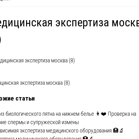
дицинская экспертиза моск
)
вигация
цинская экспертиза москва (8)
ожие статьи
писям
из биологического пятна на нижнем белье 👩❤️ Проверка на
чие спермы и супружеской измены
висимая экспертиза медицинского оборудования 🏥🔬
ертиза медицинского оборудования 🏥🔬