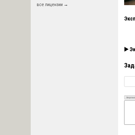
все лицензии →
Эксп
▶️ Э
Зад
Визуально