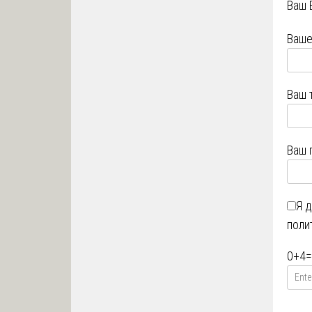
Ваш 
Ваше
Ваш 
Ваш 
Я 
поли
0
+
4
=