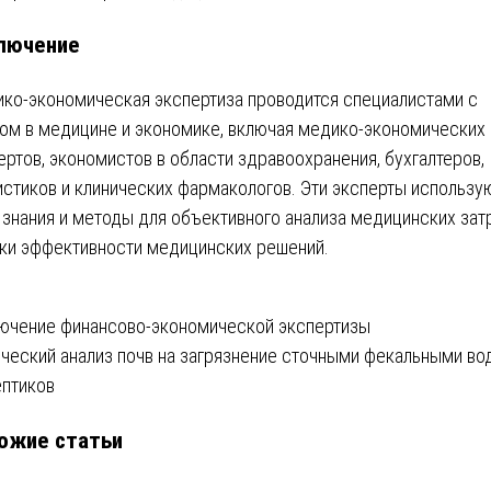
лючение
ко-экономическая экспертиза проводится специалистами с
ом в медицине и экономике, включая медико-экономических
ертов, экономистов в области здравоохранения, бухгалтеров,
истиков и клинических фармакологов. Эти эксперты использу
 знания и методы для объективного анализа медицинских затр
ки эффективности медицинских решений.
вигация
ючение финансово-экономической экспертизы
ческий анализ почв на загрязнение сточными фекальными во
ептиков
писям
ожие статьи