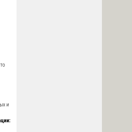
то
ых и
ации: