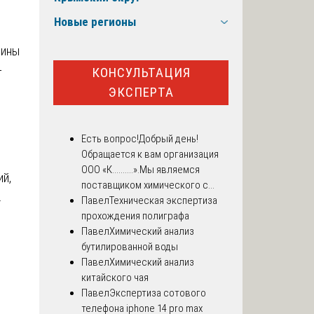
Новые регионы
цины
-
КОНСУЛЬТАЦИЯ
ЭКСПЕРТА
Есть вопрос!
Добрый день!
Обращается к вам организация
ООО «К..........».Мы являемся
ий,
поставщиком химического с...
.
Павел
Техническая экспертиза
прохождения полиграфа
Павел
Химический анализ
бутилированной воды
Павел
Химический анализ
китайского чая
Павел
Экспертиза сотового
телефона iphone 14 pro max