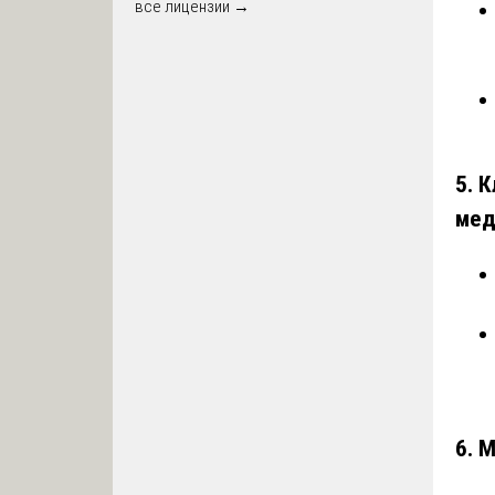
все лицензии →
5. 
мед
6. 