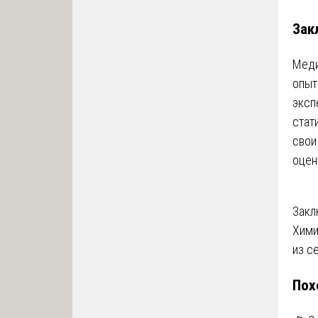
Зак
Меди
опыт
эксп
стат
свои
оцен
На
Закл
Хими
по
из с
за
Пох