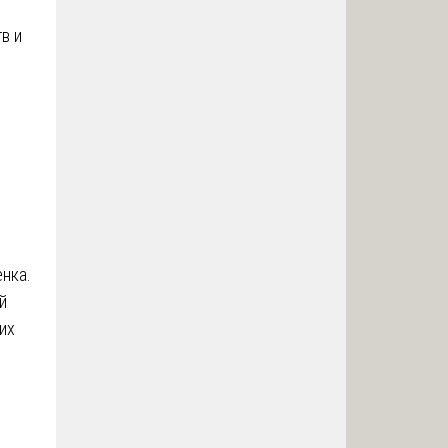
в и
нка.
й
их