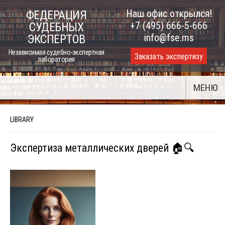
Skip
Наш офис открылся!
ФЕДЕРАЦИЯ
to
+7 (495) 666-5-666
СУДЕБНЫХ
content
info@fse.ms
ЭКСПЕРТОВ
Независимая судебно-экспертная
Заказать экспертизу
лаборатория
МЕНЮ
LIBRARY
Экспертиза металлических дверей 🏠🔍