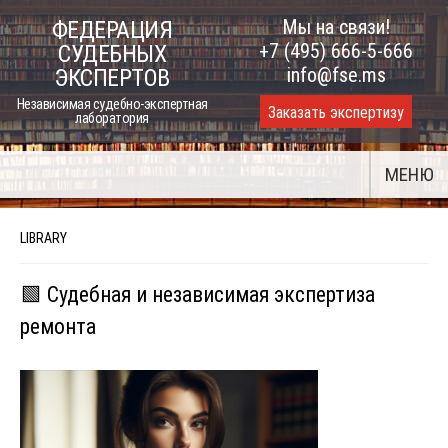
Skip
Мы на связи!
ФЕДЕРАЦИЯ
to
+7 (495) 666-5-666
СУДЕБНЫХ
content
info@fse.ms
ЭКСПЕРТОВ
Независимая судебно-экспертная
Заказать экспертизу
лаборатория
МЕНЮ
LIBRARY
🟩 Судебная и независимая экспертиза
ремонта