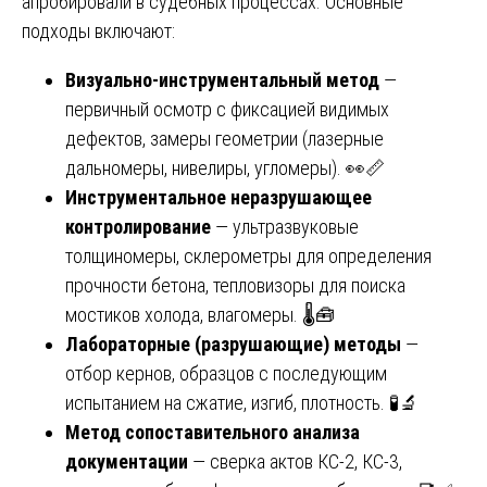
апробировали в судебных процессах. Основные
подходы включают:
Визуально-инструментальный метод
—
первичный осмотр с фиксацией видимых
дефектов, замеры геометрии (лазерные
дальномеры, нивелиры, угломеры). 👀📏
Инструментальное неразрушающее
контролирование
— ультразвуковые
толщиномеры, склерометры для определения
прочности бетона, тепловизоры для поиска
мостиков холода, влагомеры. 🌡️🧰
Лабораторные (разрушающие) методы
—
отбор кернов, образцов с последующим
испытанием на сжатие, изгиб, плотность. 🧪🔬
Метод сопоставительного анализа
документации
— сверка актов КС-2, КС-3,