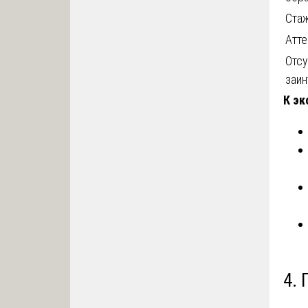
Ста
Атте
Отсу
заин
К эк
4.