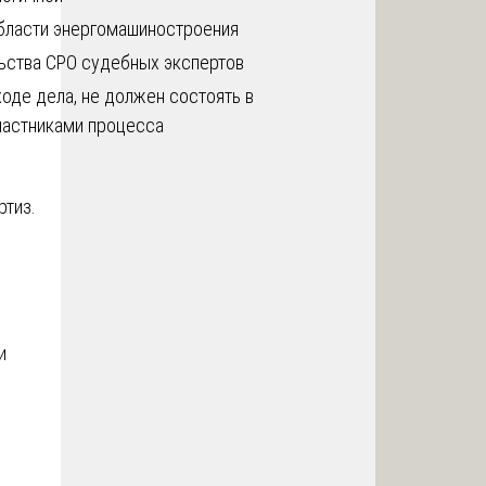
области энергомашиностроения
льства СРО судебных экспертов
оде дела, не должен состоять в
частниками процесса
ртиз.
и