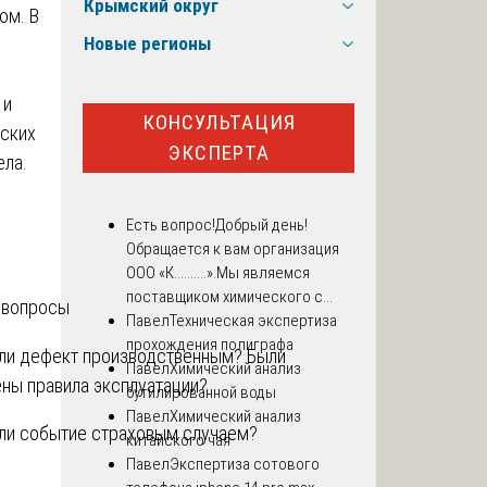
Крымский округ
ом. В
Новые регионы
 и
КОНСУЛЬТАЦИЯ
еских
ЭКСПЕРТА
ела.
Есть вопрос!
Добрый день!
Обращается к вам организация
ООО «К..........».Мы являемся
поставщиком химического с...
 вопросы
Павел
Техническая экспертиза
прохождения полиграфа
 ли дефект производственным? Были
Павел
Химический анализ
ены правила эксплуатации?
бутилированной воды
Павел
Химический анализ
 ли событие страховым случаем?
китайского чая
Павел
Экспертиза сотового