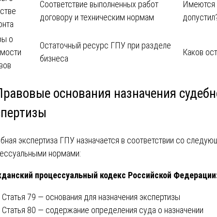
Соответствие выполненных работ
Имеются 
стве
договору и техническим нормам
допустил
онта
ры о
Остаточный ресурс ГПУ при разделе
имости
Каков ос
бизнеса
вов
 Правовые основания назначения судеб
спертизы
бная экспертиза ГПУ назначается в соответствии со следу
ессуальными нормами:
данский процессуальный кодекс Российской Федерации
Статья 79 — основания для назначения экспертизы
Статья 80 — содержание определения суда о назначении