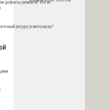
телефона iphone 14 pro max
ли дефекты ремонта? Кто их
?
таточный ресурс в моточасах?
ной
ющими
: