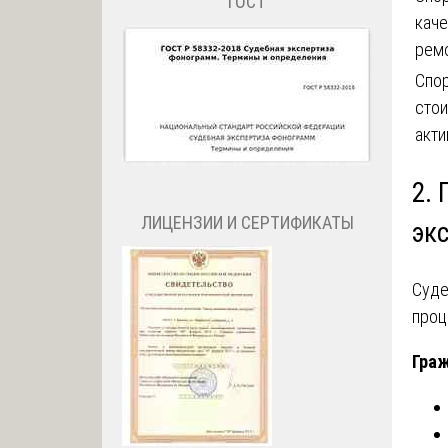
ГОСТ
каче
рем
Спо
сто
акти
2.
ЛИЦЕНЗИИ И СЕРТИФИКАТЫ
эк
Суде
проц
Граж