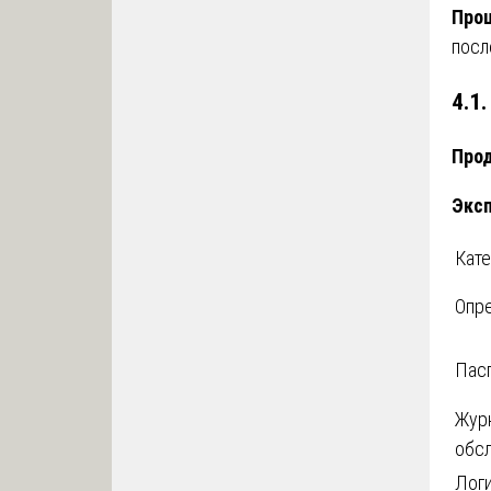
Проц
посл
4.1
Про
Эксп
Кате
Опр
Пас
Жур
обс
Логи