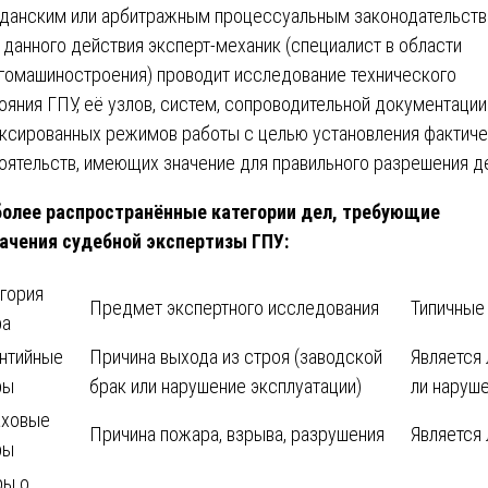
данским или арбитражным процессуальным законодательств
 данного действия эксперт-механик (специалист в области
гомашиностроения) проводит исследование технического
ояния ГПУ, её узлов, систем, сопроводительной документации
ксированных режимов работы с целью установления фактич
оятельств, имеющих значение для правильного разрешения д
олее распространённые категории дел, требующие
ачения судебной экспертизы ГПУ:
гория
Предмет экспертного исследования
Типичные
ра
антийные
Причина выхода из строя (заводской
Является
ры
брак или нарушение эксплуатации)
ли наруш
аховые
Причина пожара, взрыва, разрушения
Является
ры
ры о