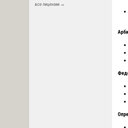
все лицензии →
Арби
Феде
Опре