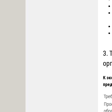
3. 
ор
К эк
пре
Тре
Про
обр