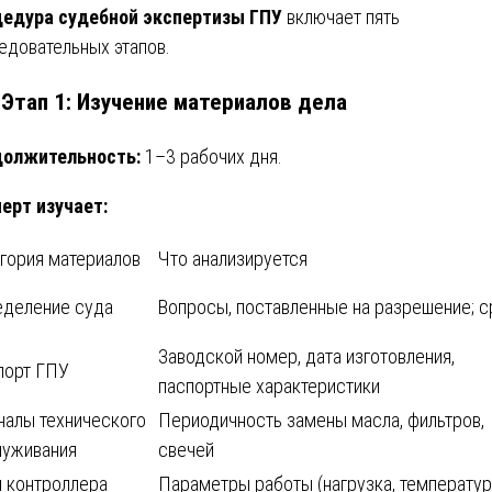
едура судебной экспертизы ГПУ
включает пять
едовательных этапов.
. Этап 1: Изучение материалов дела
должительность:
1–3 рабочих дня.
ерт изучает:
гория материалов
Что анализируется
еделение суда
Вопросы, поставленные на разрешение; с
Заводской номер, дата изготовления,
порт ГПУ
паспортные характеристики
налы технического
Периодичность замены масла, фильтров,
луживания
свечей
 контроллера
Параметры работы (нагрузка, температур