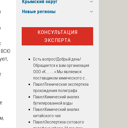
Крымский округ
Новые регионы
!
ю
КОНСУЛЬТАЦИЯ
ЭКСПЕРТА
с
м ВСЮ
уют,
Есть вопрос!
Добрый день!
Обращается к вам организация
ООО «К..........».Мы являемся
т
поставщиком химического с...
Павел
Техническая экспертиза
прохождения полиграфа
Павел
Химический анализ
не
бутилированной воды
Павел
Химический анализ
китайского чая
м,
Павел
Экспертиза сотового