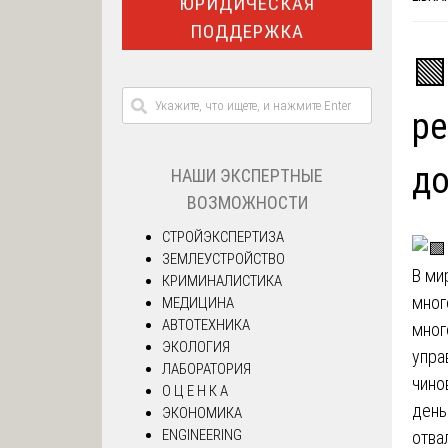
ЮРИДИЧЕСКАЯ
ПОДДЕРЖКА
🟩
р
д
НАШИ ЭКСПЕРТНЫЕ
ВОЗМОЖНОСТИ
СТРОЙЭКСПЕРТИЗА
ЗЕМЛЕУСТРОЙСТВО
В ми
КРИМИНАЛИСТИКА
мног
МЕДИЦИНА
АВТОТЕХНИКА
мног
ЭКОЛОГИЯ
упра
ЛАБОРАТОРИЯ
чино
О Ц Е Н К А
день
ЭКОНОМИКА
ENGINEERING
отва