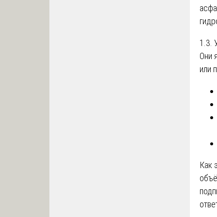
асфа
гидр
1.3.
Они 
или 
Как 
объё
подп
отве