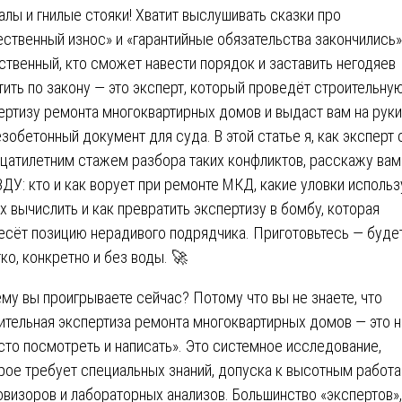
алы и гнилые стояки! Хватит выслушивать сказки про
ественный износ» и «гарантийные обязательства закончились»
ственный, кто сможет навести порядок и заставить негодяев
тить по закону — это эксперт, который проведёт строительну
ертизу ремонта многоквартирных домов и выдаст вам на руки
зобетонный документ для суда. В этой статье я, как эксперт 
цатилетним стажем разбора таких конфликтов, расскажу ва
ДУ: кто и как ворует при ремонте МКД, какие уловки использ
их вычислить и как превратить экспертизу в бомбу, которая
есёт позицию нерадивого подрядчика. Приготовьтесь — буде
ко, конкретно и без воды. 🚀
му вы проигрываете сейчас? Потому что вы не знаете, что
ительная экспертиза ремонта многоквартирных домов — это 
сто посмотреть и написать». Это системное исследование,
рое требует специальных знаний, допуска к высотным работа
овизоров и лабораторных анализов. Большинство «экспертов»,