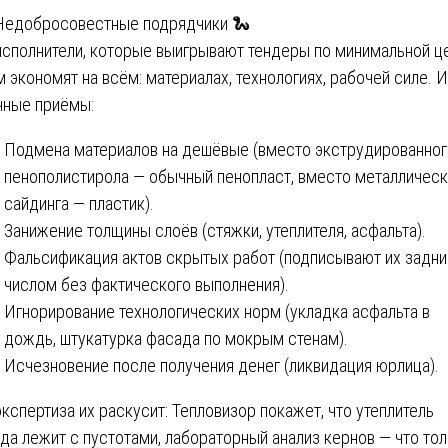
 Недобросовестные подрядчики 🐍
исполнители, которые выигрывают тендеры по минимальной це
м экономят на всём: материалах, технологиях, рабочей силе. 
чные приёмы:
Подмена материалов на дешёвые (вместо экструдированног
пенополистирола — обычный пенопласт, вместо металличес
сайдинга — пластик).
Занижение толщины слоёв (стяжки, утеплителя, асфальта).
Фальсификация актов скрытых работ (подписывают их задн
числом без фактического выполнения).
Игнорирование технологических норм (укладка асфальта в
дождь, штукатурка фасада по мокрым стенам).
Исчезновение после получения денег (ликвидация юрлица).
экспертиза их раскусит: Тепловизор покажет, что утеплитель
да лежит с пустотами, лабораторный анализ кернов — что то