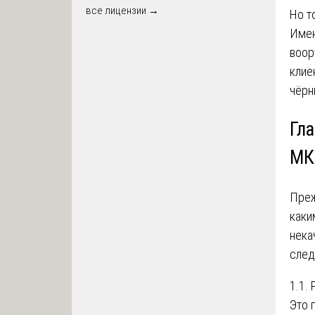
все лицензии →
Но т
Имен
воор
клие
чёрн
Гла
МК
Преж
каки
нека
след
1.1.
Это 