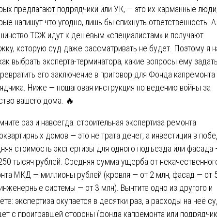
рых предлагают подрядчики или УК, — это их карманные люди
рые напишут что угодно, лишь бы спихнуть ответственность. А
шинство ТСЖ идут к дешёвым «специалистам» и получают
жку, которую суд даже рассматривать не будет. Поэтому я н
 как выбрать эксперта-терминатора, какие вопросы ему задать
превратить его заключение в приговор для Фонда капремонта
ядчика. Ниже — пошаговая инструкция по ведению войны за
ство вашего дома. 🔥
мните раз и навсегда: строительная экспертиза ремонта
оквартирных домов — это не трата денег, а инвестиция в побе
няя стоимость экспертизы для одного подъезда или фасада 
250 тысяч рублей. Средняя сумма ущерба от некачественног
нта МКД — миллионы рублей (кровля — от 2 млн, фасад — от 
 инженерные системы — от 3 млн). Вычтите одно из другого и
ёте: экспертиза окупается в десятки раз, а расходы на неё с
ет с проигравшей стороны (фонда капремонта или подрядчик