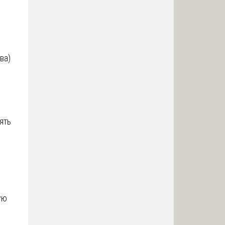
ва)
ять
ую