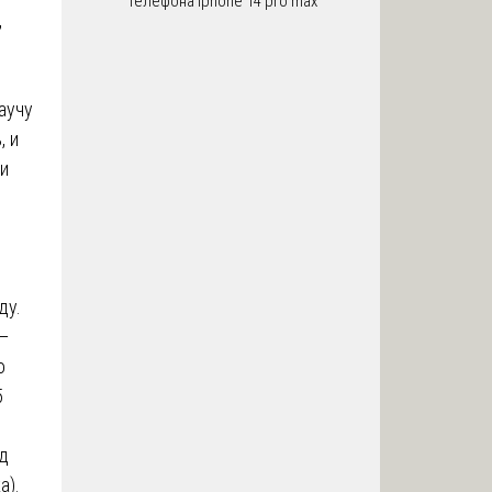
телефона iphone 14 pro max
,
аучу
, и
 и
ду.
—
о
5
уд
а).