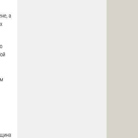
не, а
Их
о
кой
им
лщина