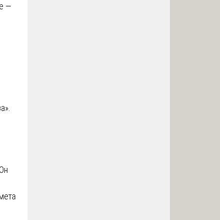
е —
а».
Он
смета