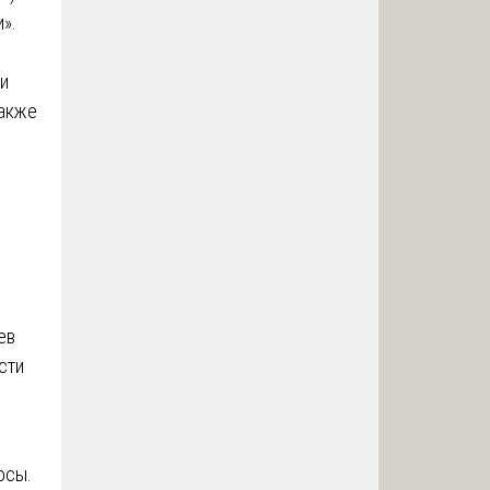
».
ои
также
ев
сти
осы.