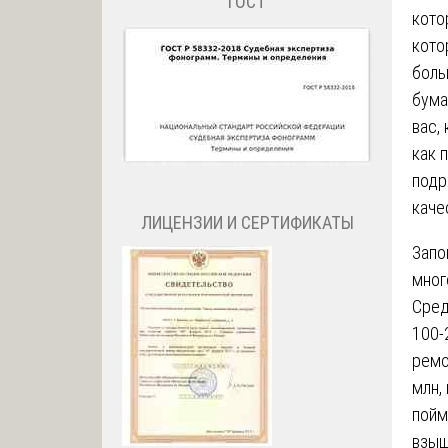
ГОСТ
кото
кото
боль
бума
вас,
как 
подр
каче
ЛИЦЕНЗИИ И СЕРТИФИКАТЫ
Запо
мног
Сред
100-
ремо
млн,
пойм
взыщ