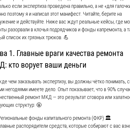
олько если экспертиза проведена правильно, а не «для галочки
но поэтому я и написал этот манифест. Читайте, берите на
ужение и действуйте. Ниже вас ждут реальные кейсы, где м
нты разорвали в клочья подрядчиков и фонды капремонта, а 
ый список их грязных трюков. 💪
ва 1. Главные враги качества ремонта
Д: кто ворует ваши деньги
де чем заказывать экспертизу, вы должны чётко понимать, с
ми негодяями имеете дело. Опыт показывает, что в 90% случа
чественный ремонт МКД — это результат сговора или халатно
ующих структур: 🤬
 Региональные фонды капитального ремонта (ФКР) 🏛️
главные распорядители средств, которые собирают с вас взн