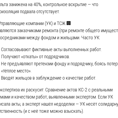
льта занижена на 40%, контрольное вскрытие — что
оизоляция подвала отсутствует.
 Управляющие компании (УК) и ТСЖ 🏢
являются заказчиками ремонта (при ремонте общего имущест
посредниками между фондом и жильцами. Часто УК:
Согласовывают фиктивные акты выполненных работ.
Получают «откаты» от подрядчиков.
Не предъявляют претензии фонду и подрядчику, боясь потер
«тёплое место».
Вводят жильцов в заблуждение о качестве работ.
экспертиза их раскусит: Сравнение актов КС-2 с реальными
мами и качеством работ, выявленными экспертом. Если УК
исала акты, а эксперт нашёл недоделки — УК несёт солидарн
тственность (и с неё тоже можно взыскать).