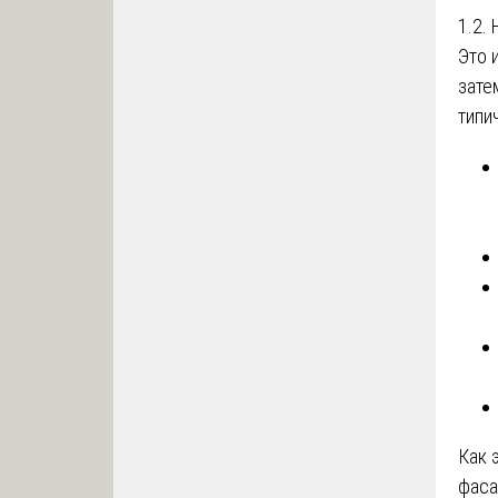
1.2.
Это 
зате
типи
Как 
фаса