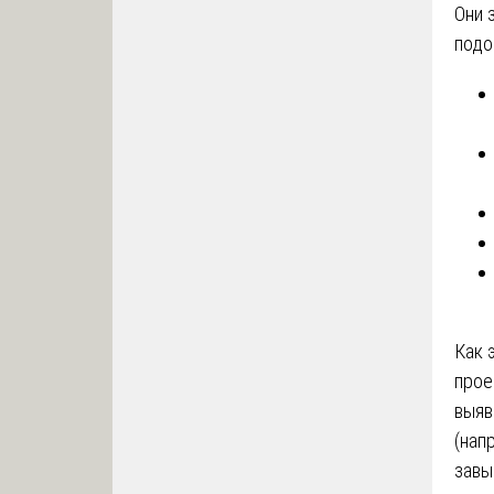
Они 
подо
Как 
прое
выяв
(нап
завы