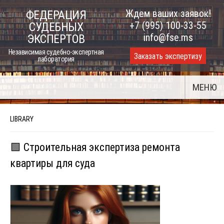
Skip
Ждем ваших заявок!
ФЕДЕРАЦИЯ
to
+7 (995) 100-33-55
СУДЕБНЫХ
content
info@fse.ms
ЭКСПЕРТОВ
Независимая судебно-экспертная
Заказать экспертизу
лаборатория
МЕНЮ
LIBRARY
🟩 Строительная экспертиза ремонта
квартиры для суда