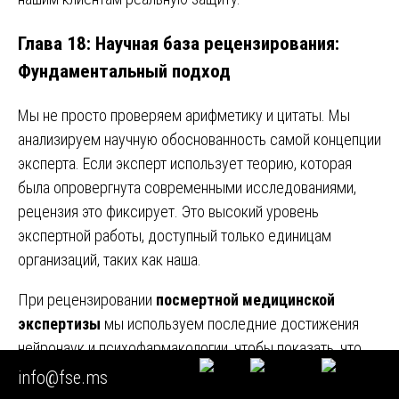
Глава 18: Научная база рецензирования:
Фундаментальный подход
Мы не просто проверяем арифметику и цитаты. Мы
анализируем научную обоснованность самой концепции
эксперта. Если эксперт использует теорию, которая
была опровергнута современными исследованиями,
рецензия это фиксирует. Это высокий уровень
экспертной работы, доступный только единицам
организаций, таких как наша.
При рецензировании
посмертной медицинской
экспертизы
мы используем последние достижения
нейронаук и психофармакологии, чтобы показать, что
выводы эксперта противоречат современному
info@fse.ms
пониманию патогенеза психических расстройств. Это