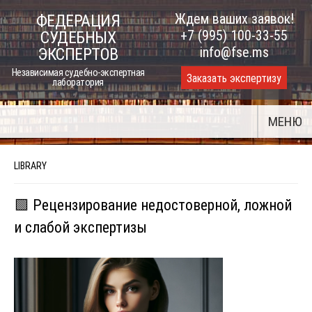
Skip
Ждем ваших заявок!
ФЕДЕРАЦИЯ
to
+7 (995) 100-33-55
СУДЕБНЫХ
content
info@fse.ms
ЭКСПЕРТОВ
Независимая судебно-экспертная
Заказать экспертизу
лаборатория
МЕНЮ
LIBRARY
🟩 Рецензирование недостоверной, ложной
и слабой экспертизы