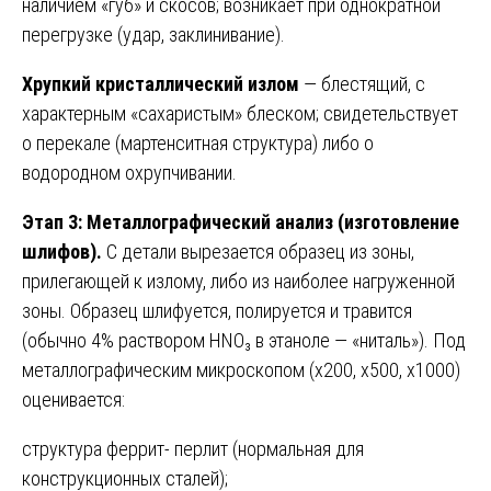
наличием «губ» и скосов; возникает при однократной
перегрузке (удар, заклинивание).
Хрупкий кристаллический излом
— блестящий, с
характерным «сахаристым» блеском; свидетельствует
о перекале (мартенситная структура) либо о
водородном охрупчивании.
Этап 3: Металлографический анализ (изготовление
шлифов).
С детали вырезается образец из зоны,
прилегающей к излому, либо из наиболее нагруженной
зоны. Образец шлифуется, полируется и травится
(обычно 4% раствором HNO₃ в этаноле — «ниталь»). Под
металлографическим микроскопом (х200, х500, х1000)
оценивается:
структура феррит- перлит (нормальная для
конструкционных сталей);