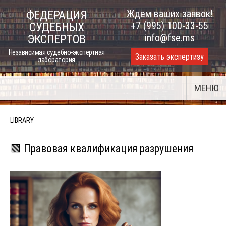
Skip
Ждем ваших заявок!
ФЕДЕРАЦИЯ
to
+7 (995) 100-33-55
СУДЕБНЫХ
content
info@fse.ms
ЭКСПЕРТОВ
Независимая судебно-экспертная
Заказать экспертизу
лаборатория
МЕНЮ
LIBRARY
🟩 Правовая квалификация разрушения