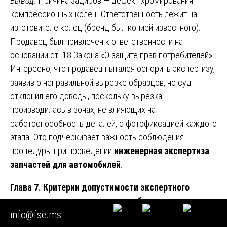
Вывод:
Причина задиров — дефект хромирования
компрессионных колец. Ответственность лежит на
изготовителе колец (бренд был копией известного).
Продавец был привлечён к ответственности на
основании ст. 18 Закона «О защите прав потребителей».
Интересно, что продавец пытался оспорить экспертизу,
заявив о неправильной вырезке образцов, но суд
отклонил его доводы, поскольку вырезка
производилась в зонах, не влияющих на
работоспособность деталей, с фотофиксацией каждого
этапа. Это подчёркивает важность соблюдения
процедуры при проведении
инженерная экспертиза
запчастей для автомобилей
.
Глава 7. Критерии допустимости экспертного
заключения в гражданском и арбитражном
info@fse.ms
процессе