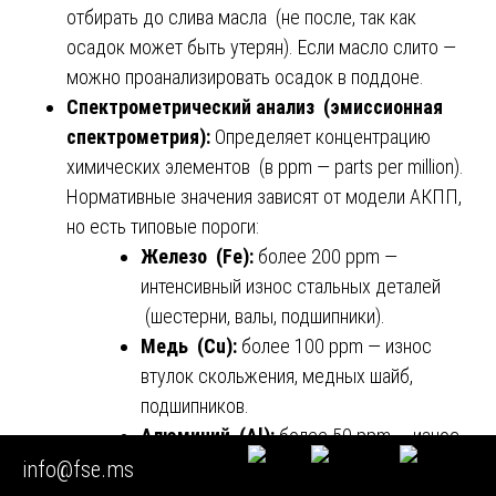
отбирать до слива масла (не после, так как
осадок может быть утерян). Если масло слито —
можно проанализировать осадок в поддоне.
Спектрометрический анализ (эмиссионная
спектрометрия):
Определяет концентрацию
химических элементов (в ppm — parts per million).
Нормативные значения зависят от модели АКПП,
но есть типовые пороги:
Железо (Fe):
более 200 ppm —
интенсивный износ стальных деталей
(шестерни, валы, подшипники).
Медь (Cu):
более 100 ppm — износ
втулок скольжения, медных шайб,
подшипников.
Алюминий (Al):
более 50 ppm — износ
гидротрансформатора (лопасти) или
info@fse.ms
корпуса гидроблока.