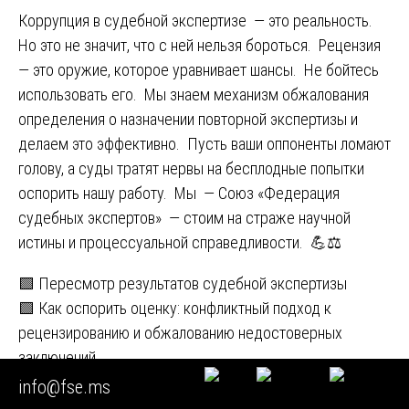
Коррупция в судебной экспертизе — это реальность.
Но это не значит, что с ней нельзя бороться. Рецензия
— это оружие, которое уравнивает шансы. Не бойтесь
использовать его. Мы знаем механизм обжалования
определения о назначении повторной экспертизы и
делаем это эффективно. Пусть ваши оппоненты ломают
голову, а суды тратят нервы на бесплодные попытки
оспорить нашу работу. Мы — Союз «Федерация
судебных экспертов» — стоим на страже научной
истины и процессуальной справедливости. 💪⚖️
Навигация
🟩 Пересмотр результатов судебной экспертизы
🟩 Как оспорить оценку: конфликтный подход к
по
рецензированию и обжалованию недостоверных
записям
заключений
info@fse.ms
Похожие статьи