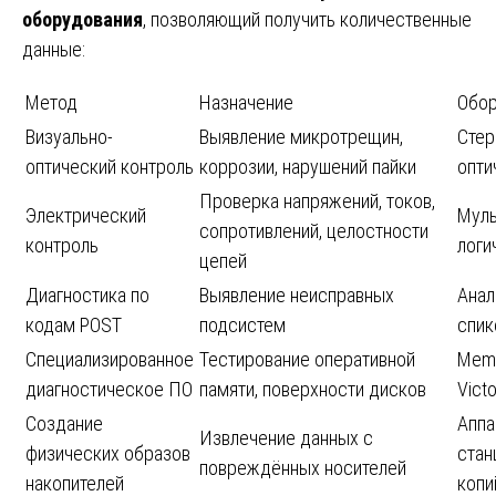
оборудования
, позволяющий получить количественные
данные:
Метод
Назначение
Обор
Визуально-
Выявление микротрещин,
Стер
оптический контроль
коррозии, нарушений пайки
опти
Проверка напряжений, токов,
Электрический
Муль
сопротивлений, целостности
контроль
логи
цепей
Диагностика по
Выявление неисправных
Анал
кодам POST
подсистем
спик
Специализированное
Тестирование оперативной
Memt
диагностическое ПО
памяти, поверхности дисков
Victo
Создание
Аппа
Извлечение данных с
физических образов
стан
повреждённых носителей
накопителей
копи