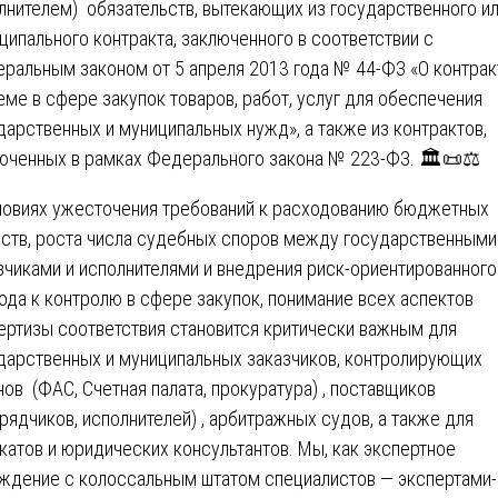
лнителем) обязательств, вытекающих из государственного и
ципального контракта, заключенного в соответствии с
ральным законом от 5 апреля 2013 года № 44-ФЗ «О контрак
еме в сфере закупок товаров, работ, услуг для обеспечения
дарственных и муниципальных нужд», а также из контрактов,
юченных в рамках Федерального закона № 223-ФЗ. 🏛️📜⚖️
ловиях ужесточения требований к расходованию бюджетных
ств, роста числа судебных споров между государственными
зчиками и исполнителями и внедрения риск-ориентированного
ода к контролю в сфере закупок, понимание всех аспектов
ертизы соответствия становится критически важным для
дарственных и муниципальных заказчиков, контролирующих
нов (ФАС, Счетная палата, прокуратура) , поставщиков
рядчиков, исполнителей) , арбитражных судов, а также для
катов и юридических консультантов. Мы, как экспертное
ждение с колоссальным штатом специалистов — экспертами-