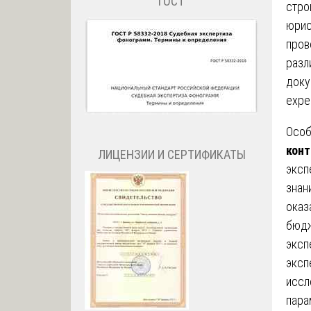
ГОСТ
стро
юрис
пров
разл
доку
exper
Особ
конт
ЛИЦЕНЗИИ И СЕРТИФИКАТЫ
эксп
знан
оказ
бюдж
эксп
эксп
иссл
пара