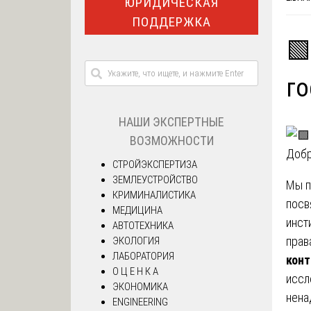
ЮРИДИЧЕСКАЯ
ПОДДЕРЖКА
🟩
го
НАШИ ЭКСПЕРТНЫЕ
ВОЗМОЖНОСТИ
Добр
СТРОЙЭКСПЕРТИЗА
ЗЕМЛЕУСТРОЙСТВО
Мы п
КРИМИНАЛИСТИКА
посв
МЕДИЦИНА
инст
АВТОТЕХНИКА
прав
ЭКОЛОГИЯ
ЛАБОРАТОРИЯ
конт
О Ц Е Н К А
иссл
ЭКОНОМИКА
нена
ENGINEERING