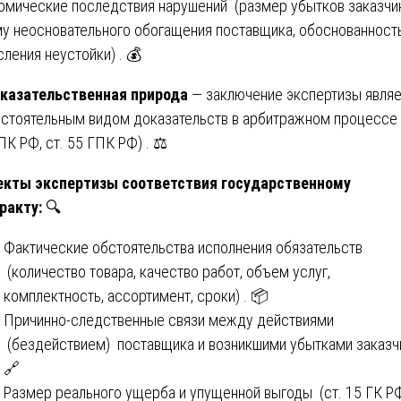
омические последствия нарушений (размер убытков заказчик
у неосновательного обогащения поставщика, обоснованност
сления неустойки) . 💰
оказательственная природа
— заключение экспертизы являе
стоятельным видом доказательств в арбитражном процессе 
ПК РФ, ст. 55 ГПК РФ) . ⚖️
кты экспертизы соответствия государственному
ракту:
🔍
Фактические обстоятельства исполнения обязательств
(количество товара, качество работ, объем услуг,
комплектность, ассортимент, сроки) . 📦
Причинно-следственные связи между действиями
(бездействием) поставщика и возникшими убытками заказч
🔗
Размер реального ущерба и упущенной выгоды (ст. 15 ГК РФ