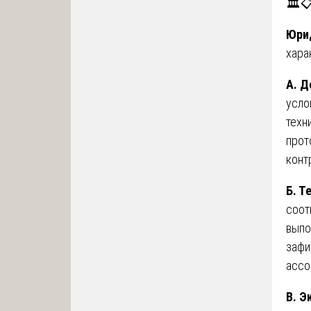
🏛️
Юри
хара
А. Д
усло
техн
прот
конт
Б. Т
соот
выпо
зафи
ассо
В. Э