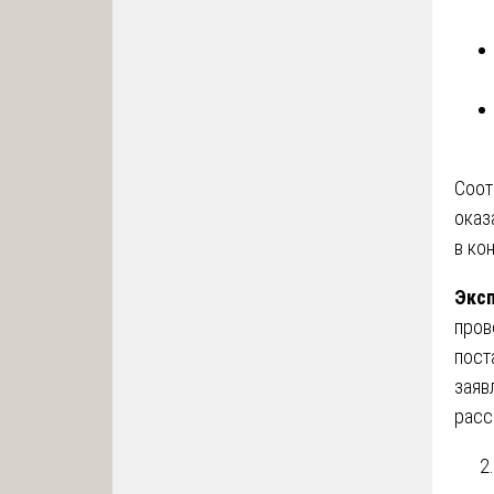
Соот
оказ
в ко
Эксп
пров
пост
заяв
расс