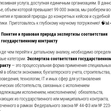
люзивная услуга, доступная единичным организациям. В данн
ье, объем которой превышает 99 000 знаков, мы разберем вс
онятия и правовой природы до конкретных кейсов и судебной
тики. Приготовьтесь к глубокому научному погружению! 🧠📊
Понятие и правовая природа экспертизы соответствия
государственному контракту
де чем перейти к детальному анализу, необходимо определ
вые категории.
Экспертиза соответствия государственно
ракту
— это процессуальная форма применения специальных
ий в области экономики, бухгалтерского учета, строительства,
роведения, технологии, IT и иных сфер для установления
ических обстоятельств, связанных с исполнением
адлежащим исполнением, неисполнением) обязательств,
кающих из государственного или муниципального контракта,
юченного в рамках Федерального закона № 44-ФЗ или № 223