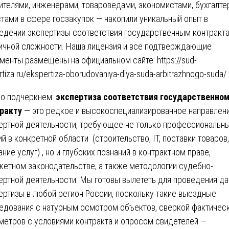
ителями, инженерами, товароведами, экономистами, бухгалте
тами в сфере госзакупок — накопили уникальный опыт в
едении экспертизы соответствия государственным контракт
ичной сложности. Наша лицензия и все подтверждающие
менты размещены на официальном сайте:
https://sud-
tiza.ru/ekspertiza-oborudovaniya-dlya-suda-arbitrazhnogo-suda/
о подчеркнем:
экспертиза соответствия государственно
ракту
— это редкое и высокоспециализированное направлен
ертной деятельности, требующее не только профессиональн
ий в конкретной области (строительство, IT, поставки товаров,
ание услуг) , но и глубоких познаний в контрактном праве,
етном законодательстве, а также методологии судебно-
ертной деятельности. Мы готовы вылететь для проведения д
ертизы в любой регион России, поскольку такие выездные
едования с натурным осмотром объектов, сверкой фактичес
метров с условиями контракта и опросом свидетелей —