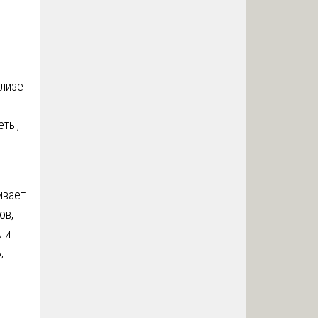
ализе
еты,
ивает
ов,
ли
,