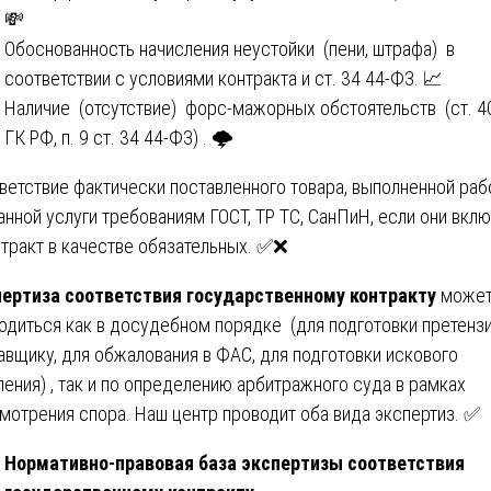
💸
Обоснованность начисления неустойки (пени, штрафа) в
соответствии с условиями контракта и ст. 34 44-ФЗ. 📈
Наличие (отсутствие) форс-мажорных обстоятельств (ст. 4
ГК РФ, п. 9 ст. 34 44-ФЗ) . 🌩️
ветствие фактически поставленного товара, выполненной раб
анной услуги требованиям ГОСТ, ТР ТС, СанПиН, если они вкл
нтракт в качестве обязательных. ✅❌
ертиза соответствия государственному контракту
може
одиться как в досудебном порядке (для подготовки претенз
авщику, для обжалования в ФАС, для подготовки искового
ления) , так и по определению арбитражного суда в рамках
мотрения спора. Наш центр проводит оба вида экспертиз. ✅
Нормативно-правовая база экспертизы соответствия