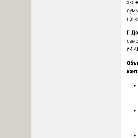
экон
сумм
начи
Г. Д
само
64 А
Объе
конт