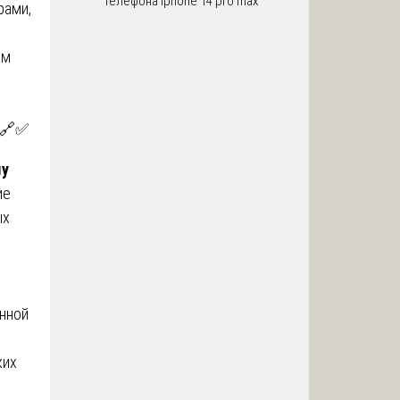
телефона iphone 14 pro max
рами,
ам
🔗✅
му
ие
ых
анной
ких