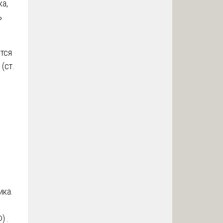
а,
ь
тся
(ст.
ика.
) .