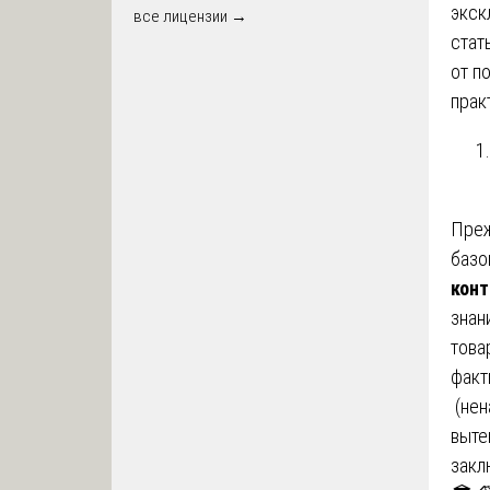
экск
все лицензии →
стат
от п
прак
Преж
базо
конт
знан
това
факт
(нен
выте
закл