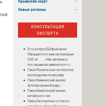
Крымский округ
ли
Новые регионы
тной
КОНСУЛЬТАЦИЯ
ЭКСПЕРТА
Есть вопрос!
Добрый день!
Обращается к вам организация
ООО «К..........».Мы являемся
поставщиком химического с...
Павел
Техническая экспертиза
прохождения полиграфа
Павел
Химический анализ
бутилированной воды
Павел
Химический анализ
китайского чая
Павел
Экспертиза сотового