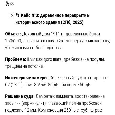
🕺⚖️
📂
Кейс №3: деревянное перекрытие
исторического здания (СПб, 2025)
Объект:
Доходный дом 1911 г., деревянные балки
150×200, глиняная засыпка. Сосед сверху снял засыпку,
уложил ламинат без подложки.
Проблема:
Шум каждого шага, дребезжание посуды,
трещины на потолке.
Инженерные замеры:
Облегчённый шумотоп Tap-Tap-
02 (18 кг). Lnw=86
L
nw
​=86 дБ при норме 60 дБ.
Решение суда:
Демонтаж ламината, восстановление
засыпки (вермикулит), плавающий пол на пробковой
подложке 12 мм. Компенсация 250 тыс. руб., штраф