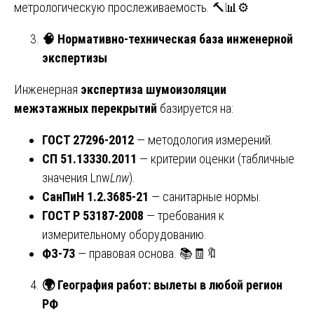
метрологическую прослеживаемость. 🔨📊⚙️
🧠
Нормативно-техническая база инженерной
экспертизы
Инженерная
экспертиза шумоизоляции
межэтажных перекрытий
базируется на:
ГОСТ 27296-2012
— методология измерений.
СП 51.13330.2011
— критерии оценки (табличные
значения Lnw
L
nw
​).
СанПиН 1.2.3685-21
— санитарные нормы.
ГОСТ Р 53187-2008
— требования к
измерительному оборудованию.
ФЗ-73
— правовая основа. 📚🧾🔖
🌍
География работ: вылеты в любой регион
РФ