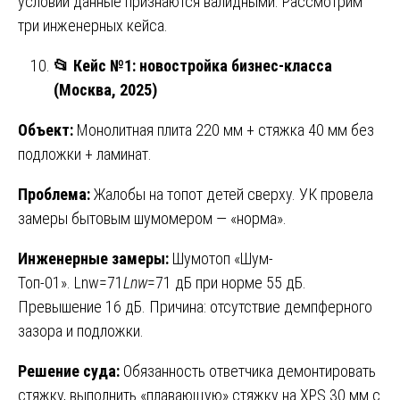
условий данные признаются валидными. Рассмотрим
три инженерных кейса.
📂
Кейс №1: новостройка бизнес-класса
(Москва, 2025)
Объект:
Монолитная плита 220 мм + стяжка 40 мм без
подложки + ламинат.
Проблема:
Жалобы на топот детей сверху. УК провела
замеры бытовым шумомером — «норма».
Инженерные замеры:
Шумотоп «Шум-
Топ-01». Lnw=71
L
nw
​=71 дБ при норме 55 дБ.
Превышение 16 дБ. Причина: отсутствие демпферного
зазора и подложки.
Решение суда:
Обязанность ответчика демонтировать
стяжку, выполнить «плавающую» стяжку на XPS 30 мм с