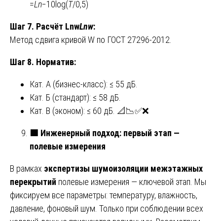
=
L
n
​−10log(
T
/0,5)
Шаг 7. Расчёт
Lnw
L
nw
:
Метод сдвига кривой W по ГОСТ 27296-2012.
Шаг 8. Норматив:
Кат. А (бизнес-класс): ≤ 55 дБ.
Кат. Б (стандарт): ≤ 58 дБ.
Кат. В (эконом): ≤ 60 дБ. 📐📉✅❌
🟩
Инженерный подход: первый этап —
полевые измерения
В рамках
экспертизы шумоизоляции межэтажных
перекрытий
полевые измерения — ключевой этап. Мы
фиксируем все параметры: температуру, влажность,
давление, фоновый шум. Только при соблюдении всех