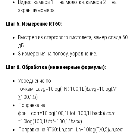
Видео: камера 1 — на молотки, камера 2 — на
экран шумомера.
Шаг 5. Измерение RT60:
Выстрел из стартового пистолета, замер спада 60
дБ.
3 измерения на полосу, усреднение.
Шаг 6. Обработка (инженерные формулы):
Усреднение по
точкам: Lavg=10log⁡(1N∑100,1Li)
L
avg
​=10log(
N
1​
∑100,1
L
i
​)
Поправка на
фон: Lcorr=10log⁡(100,1Ltot−100,1Lback)
L
corr
=10log(100,1
L
tot
​−100,1
L
back
​)
Поправка на RT60: Ln,corr=Ln−10log⁡(T/0,5)
L
n
,
corr