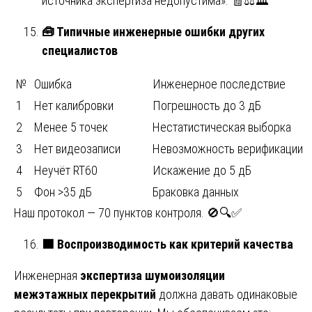
источника экспертиза недопустима». 🧾⚖️🏛️
🧰
Типичные инженерные ошибки других
специалистов
№
Ошибка
Инженерное последствие
1
Нет калибровки
Погрешность до 3 дБ
2
Менее 5 точек
Нестатистическая выборка
3
Нет видеозаписи
Невозможность верификации
4
Неучёт RT60
Искажение до 5 дБ
5
Фон >35 дБ
Браковка данных
Наш протокол — 70 пунктов контроля. 🚫🔍✅
🟩
Воспроизводимость как критерий качества
Инженерная
экспертиза шумоизоляции
межэтажных перекрытий
должна давать одинаковые