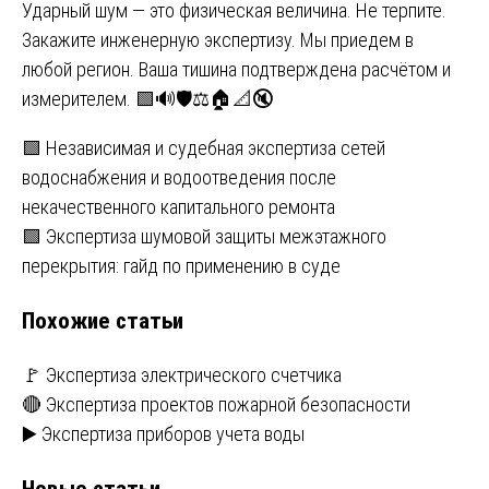
Ударный шум — это физическая величина. Не терпите.
Закажите инженерную экспертизу. Мы приедем в
любой регион. Ваша тишина подтверждена расчётом и
измерителем. 🟩🔊🛡️⚖️🏠📐🔇
Навигация
🟩 Независимая и судебная экспертиза сетей
водоснабжения и водоотведения после
по
некачественного капитального ремонта
записям
🟩 Экспертиза шумовой защиты межэтажного
перекрытия: гайд по применению в суде
Похожие статьи
🚩 Экспертиза электрического счетчика
🔴 Экспертиза проектов пожарной безопасности
▶️ Экспертиза приборов учета воды
Новые статьи