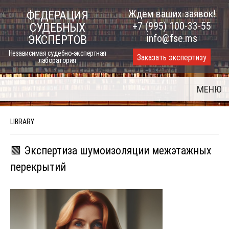
Skip
Ждем ваших заявок!
ФЕДЕРАЦИЯ
to
+7 (995) 100-33-55
СУДЕБНЫХ
content
info@fse.ms
ЭКСПЕРТОВ
Независимая судебно-экспертная
Заказать экспертизу
лаборатория
МЕНЮ
LIBRARY
🟩 Экспертиза шумоизоляции межэтажных
перекрытий