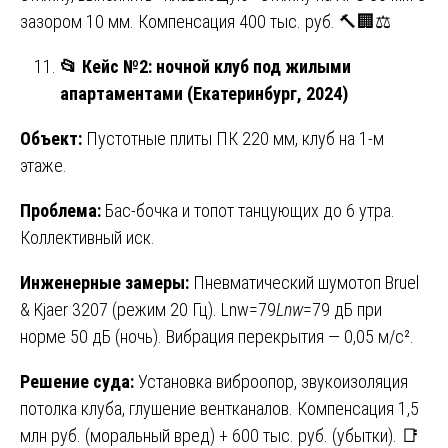
зазором 10 мм. Компенсация 400 тыс. руб. 🔨🏢⚖️
📂
Кейс №2: ночной клуб под жилыми
апартаментами (Екатеринбург, 2024)
Объект:
Пустотные плиты ПК 220 мм, клуб на 1-м
этаже.
Проблема:
Бас-бочка и топот танцующих до 6 утра.
Коллективный иск.
Инженерные замеры:
Пневматический шумотоп Bruel
& Kjaer 3207 (режим 20 Гц). Lnw=79
L
nw
​=79 дБ при
норме 50 дБ (ночь). Вибрация перекрытия — 0,05 м/с².
Решение суда:
Установка виброопор, звукоизоляция
потолка клуба, глушение вентканалов. Компенсация 1,5
млн руб. (моральный вред) + 600 тыс. руб. (убытки). 📑