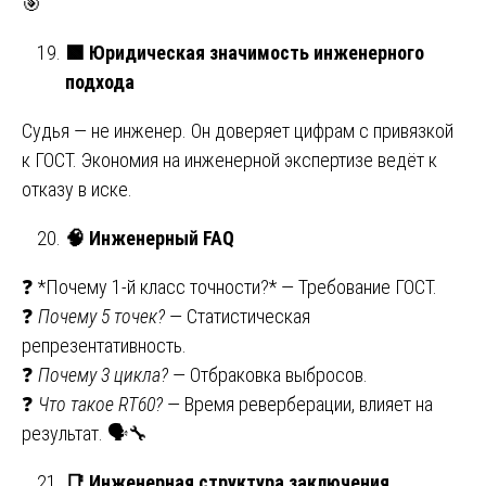
🎯
🟩
Юридическая значимость инженерного
подхода
Судья — не инженер. Он доверяет цифрам с привязкой
к ГОСТ. Экономия на инженерной экспертизе ведёт к
отказу в иске.
🧠
Инженерный FAQ
❓ *Почему 1-й класс точности?* — Требование ГОСТ.
❓
Почему 5 точек?
— Статистическая
репрезентативность.
❓
Почему 3 цикла?
— Отбраковка выбросов.
❓
Что такое RT60?
— Время реверберации, влияет на
результат. 🗣️🔧
📑
Инженерная структура заключения