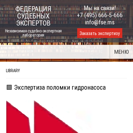
Skip
Мы на связи!
ФЕДЕРАЦИЯ
to
+7 (495) 666-5-666
СУДЕБНЫХ
content
info@fse.ms
ЭКСПЕРТОВ
Независимая судебно-экспертная
Заказать экспертизу
лаборатория
МЕНЮ
LIBRARY
🟩 Экспертиза поломки гидронасоса