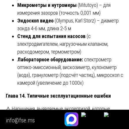
Микрометры и нутромеры
(Mitutoyo) – для
измерения зазоров (точность 0,001 мм)
Эндоскоп видео
(Olympus, Karl Storz) – диаметр
зонда 4-6 мм, длина 2-5 м
Стенд для испытания насосов
(с
электродвигателем, нагрузочным клапаном,
расходомером, термометром)
Лабораторное оборудование:
спектрометр
оптико-эмиссионный, вискозиметр, кулонометр
(вода), гранулометр (подсчёт частиц), микроскоп с
камерой (увеличение до 1000x)
Глава 14. Типичные эксплуатационные ошибки
⚠️ Нарушения, выявляемые экспертизой, которые
приводят к отказу гидронасоса:
info@fse.ms