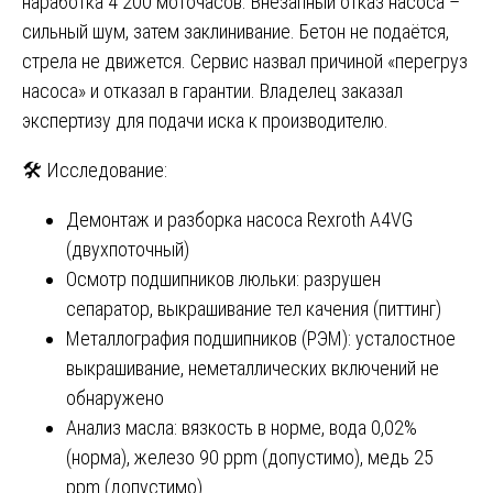
наработка 4 200 моточасов. Внезапный отказ насоса –
сильный шум, затем заклинивание. Бетон не подаётся,
стрела не движется. Сервис назвал причиной «перегруз
насоса» и отказал в гарантии. Владелец заказал
экспертизу для подачи иска к производителю.
🛠️ Исследование:
Демонтаж и разборка насоса Rexroth A4VG
(двухпоточный)
Осмотр подшипников люльки: разрушен
сепаратор, выкрашивание тел качения (питтинг)
Металлография подшипников (РЭМ): усталостное
выкрашивание, неметаллических включений не
обнаружено
Анализ масла: вязкость в норме, вода 0,02%
(норма), железо 90 ppm (допустимо), медь 25
ppm (допустимо)