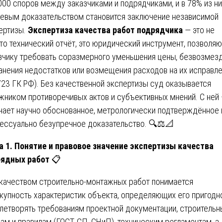
000 споров между заказчиками и подрядчиками, и в 78% из н
евым доказательством становится заключение независимой
ертизы.
Экспертиза качества работ подрядчика
— это не
то технический отчёт, это юридический инструмент, позволя
зчику требовать соразмерного уменьшения цены, безвозмез
анения недостатков или возмещения расходов на их исправл
 723 ГК РФ). Без качественной экспертизы суд оказывается
жником противоречивых актов и субъективных мнений. С ней
чает научно обоснованное, метрологически подтверждённое 
ессуально безупречное доказательство. 🔍⚖️📐
а 1. Понятие и правовое значение экспертизы качества
рядных работ
📋
качеством строительно-монтажных работ понимается
купность характеристик объекта, определяющих его пригодн
летворять требованиям проектной документации, строитель
ам и правилам (ГОСТ, СП, СНиП), техническим регламентам, а