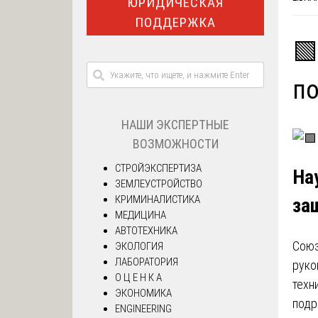
ЮРИДИЧЕСКАЯ
ПОДДЕРЖКА
🟩
п
НАШИ ЭКСПЕРТНЫЕ
ВОЗМОЖНОСТИ
СТРОЙЭКСПЕРТИЗА
На
ЗЕМЛЕУСТРОЙСТВО
КРИМИНАЛИСТИКА
за
МЕДИЦИНА
АВТОТЕХНИКА
Союз
ЭКОЛОГИЯ
ЛАБОРАТОРИЯ
руко
О Ц Е Н К А
техн
ЭКОНОМИКА
подр
ENGINEERING