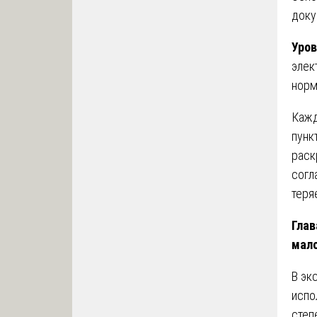
доку
Уров
элек
норм
Кажд
пунк
раск
согл
теря
Глав
мал
В эк
испо
степ