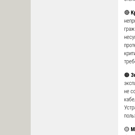
🔴
К
непр
граж
несу
прот
крит
треб
🟠
З
эксп
не с
кабе
Устр
поль
🟡
М