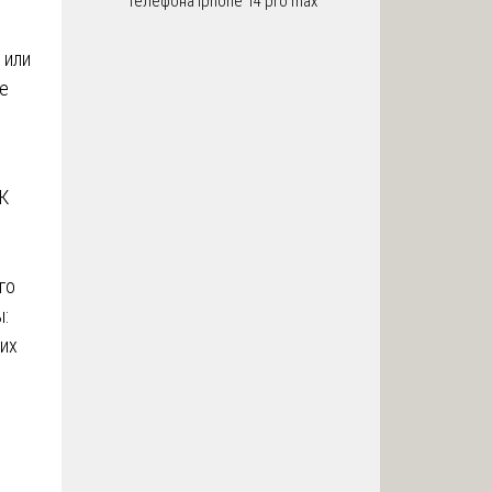
телефона iphone 14 pro max
 или
е
ГК
го
ы:
 их