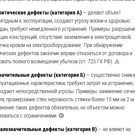
ритические дефекты (категория А)
— делают объект
игодным к эксплуатации, создают угрозу жизни и здоровью
дан, требуют немедленного устранения. Примеры: разрушен
щих конструкций, отсутствие заземления в электрощитовой,
ечка кровли на электрооборудование. При обнаружении
ических дефектов заказчик вправе отказаться от договора и
овать полного возмещения убытков (ст. 723 ГК РФ). ⚠️
начительные дефекты (категория Б)
— существенно сниж
луатационные характеристики, требуют затрат на устранение,
оздают непосредственной угрозы. Примеры: занижение сече
ля, промерзание стен, неровность стяжки более 15 мм на 2 м.
анение таких дефектов обязательно, но объектом можно
зоваться с ограничениями. 🟡
алозначительные дефекты (категория В)
— не влияют на