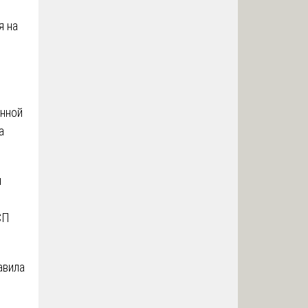
я на
енной
а
я
СП
авила
.