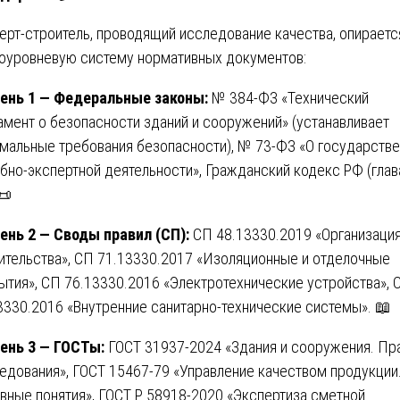
ерт-строитель, проводящий исследование качества, опираетс
оуровневую систему нормативных документов:
ень 1 — Федеральные законы:
№ 384-ФЗ «Технический
амент о безопасности зданий и сооружений» (устанавливает
мальные требования безопасности), № 73-ФЗ «О государств
бно-экспертной деятельности», Гражданский кодекс РФ (глав
📜
ень 2 — Своды правил (СП):
СП 48.13330.2019 «Организаци
ительства», СП 71.13330.2017 «Изоляционные и отделочные
ытия», СП 76.13330.2016 «Электротехнические устройства», 
3330.2016 «Внутренние санитарно-технические системы». 📖
ень 3 — ГОСТы:
ГОСТ 31937-2024 «Здания и сооружения. Пр
едования», ГОСТ 15467-79 «Управление качеством продукции
вные понятия», ГОСТ Р 58918-2020 «Экспертиза сметной