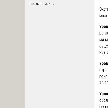
все лицензии →
Эксп
мног
Уров
регл
мини
суде
37). 
Уров
стро
покр
73.1
Уров
обсл
Осно