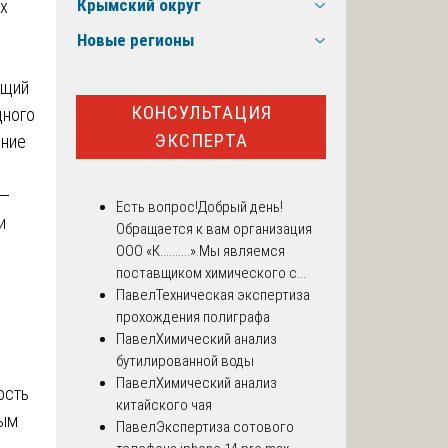
Крымский округ
их
Новые регионы
ющий
КОНСУЛЬТАЦИЯ
дного
ЭКСПЕРТА
ение
 —
Есть вопрос!
Добрый день!
и
Обращается к вам организация
ООО «К..........».Мы являемся
поставщиком химического с...
Павел
Техническая экспертиза
прохождения полиграфа
Павел
Химический анализ
бутилированной воды
Павел
Химический анализ
ость
китайского чая
ным
Павел
Экспертиза сотового