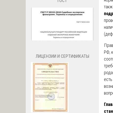
ГОСТ
такж
под
пров
нали
(деф
Прав
РФ, 
ЛИЦЕНЗИИ И СЕРТИФИКАТЫ
соот
треб
рода
есть
возн
вопр
Глав
ста