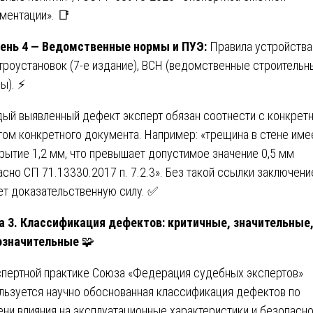
ментации». 📑
ень 4 — Ведомственные нормы и ПУЭ:
Правила устройства
троустановок (7-е издание), ВСН (ведомственные строительн
ы). ⚡
ый выявленный дефект эксперт обязан соотнести с конкрет
том конкретного документа. Например: «трещина в стене име
рытие 1,2 мм, что превышает допустимое значение 0,5 мм
асно СП 71.13330.2017 п. 7.2.3». Без такой ссылки заключени
ет доказательственную силу. ✅
а 3. Классификация дефектов: критичные, значительные
означительные
🧩
спертной практике Союза «Федерация судебных экспертов»
льзуется научно обоснованная классификация дефектов по
ени влияния на эксплуатационные характеристики и безопасно