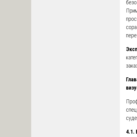
безо
Прим
прос
сора
пере
Эксп
кате
зака
Глав
визу
Проф
спец
суде
4.1.